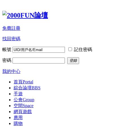
免費註冊
找回密碼
帳號
記住密碼
密碼
登錄
我的中心
首頁
Portal
綜合論壇
BBS
手遊
公會
Group
空間
Space
網頁遊戲
應用
購物