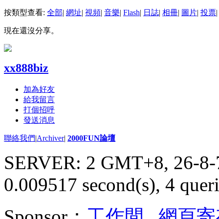
按類型查看:
全部
|
網址
|
視頻
|
音樂
|
Flash
|
日誌
|
相冊
|
圖片
|
投票
|
現在還沒分享。
xx888biz
加為好友
給我留言
打個招呼
發送消息
聯絡我們
|
Archiver
|
2000FUN論壇
SERVER: 2 GMT+8, 26-8-
0.009517 second(s), 4 queri
Sponsor：
工作間
,
網頁寄