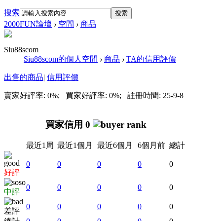
搜索
搜索
2000FUN論壇
›
空間
›
商品
Siu88scom
Siu88scom的個人空間
›
商品
›
TA的信用評價
出售的商品
|
信用評價
賣家好評率: 0%; 買家好評率: 0%; 註冊時間: 25-9-8
買家信用 0
最近1周
最近1個月
最近6個月
6個月前
總計
0
0
0
0
0
好評
0
0
0
0
0
中評
0
0
0
0
0
差評