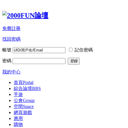
免費註冊
找回密碼
帳號
記住密碼
密碼
登錄
我的中心
首頁
Portal
綜合論壇
BBS
手遊
公會
Group
空間
Space
網頁遊戲
應用
購物