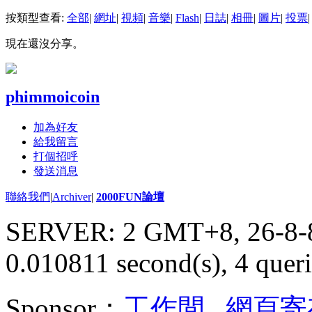
按類型查看:
全部
|
網址
|
視頻
|
音樂
|
Flash
|
日誌
|
相冊
|
圖片
|
投票
|
現在還沒分享。
phimmoicoin
加為好友
給我留言
打個招呼
發送消息
聯絡我們
|
Archiver
|
2000FUN論壇
SERVER: 2 GMT+8, 26-8-
0.010811 second(s), 4 queri
Sponsor：
工作間
,
網頁寄