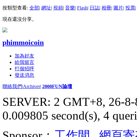
按類型查看:
全部
|
網址
|
視頻
|
音樂
|
Flash
|
日誌
|
相冊
|
圖片
|
投票
|
現在還沒分享。
phimmoicoin
加為好友
給我留言
打個招呼
發送消息
聯絡我們
|
Archiver
|
2000FUN論壇
SERVER: 2 GMT+8, 26-8-
0.009805 second(s), 4 queri
Sponsor：
工作間
,
網頁寄