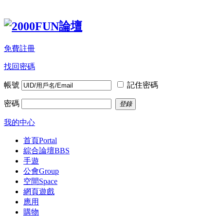
免費註冊
找回密碼
帳號
記住密碼
密碼
登錄
我的中心
首頁
Portal
綜合論壇
BBS
手遊
公會
Group
空間
Space
網頁遊戲
應用
購物