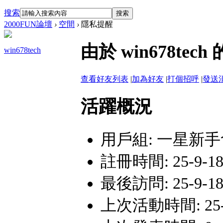
搜索
搜索
2000FUN論壇
›
空間
›
隱私提醒
由於 win678t
win678tech
查看好友列表
|
加為好友
|
打個招呼
|
發送
活躍概況
用戶組:
一星新手
註冊時間: 25-9-18 
最後訪問: 25-9-18 
上次活動時間: 25-9-