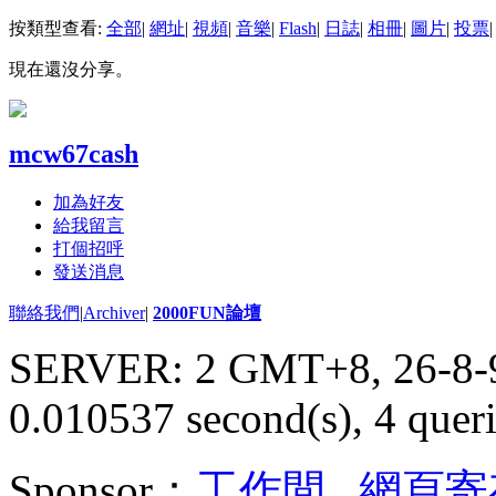
按類型查看:
全部
|
網址
|
視頻
|
音樂
|
Flash
|
日誌
|
相冊
|
圖片
|
投票
|
現在還沒分享。
mcw67cash
加為好友
給我留言
打個招呼
發送消息
聯絡我們
|
Archiver
|
2000FUN論壇
SERVER: 2 GMT+8, 26-8-
0.010537 second(s), 4 queri
Sponsor：
工作間
,
網頁寄