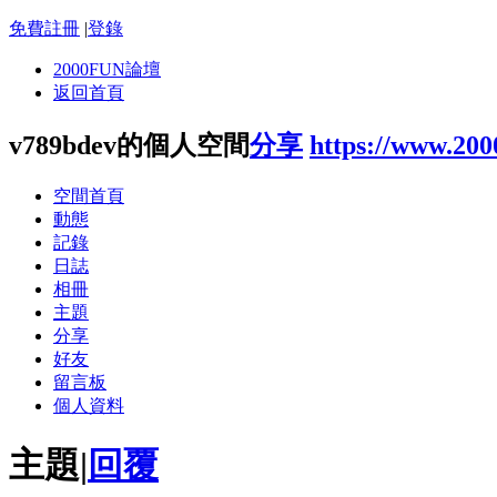
免費註冊
|
登錄
2000FUN論壇
返回首頁
v789bdev的個人空間
分享
https://www.20
空間首頁
動態
記錄
日誌
相冊
主題
分享
好友
留言板
個人資料
主題
|
回覆