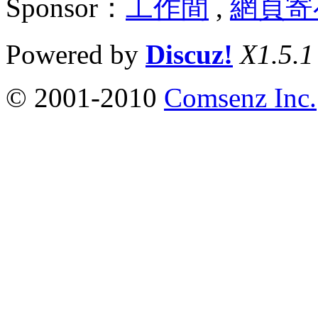
Sponsor：
工作間
,
網頁寄
Powered by
Discuz!
X1.5.1
© 2001-2010
Comsenz Inc.