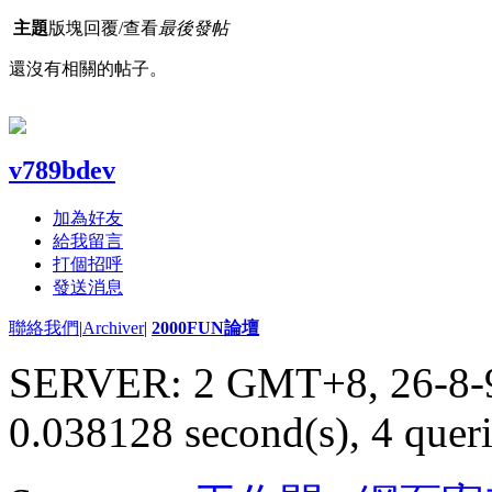
主題
版塊
回覆/查看
最後發帖
還沒有相關的帖子。
v789bdev
加為好友
給我留言
打個招呼
發送消息
聯絡我們
|
Archiver
|
2000FUN論壇
SERVER: 2 GMT+8, 26-8-
0.038128 second(s), 4 queri