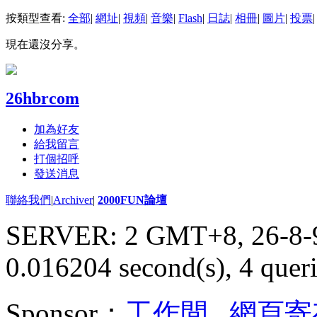
按類型查看:
全部
|
網址
|
視頻
|
音樂
|
Flash
|
日誌
|
相冊
|
圖片
|
投票
|
現在還沒分享。
26hbrcom
加為好友
給我留言
打個招呼
發送消息
聯絡我們
|
Archiver
|
2000FUN論壇
SERVER: 2 GMT+8, 26-8-
0.016204 second(s), 4 queri
Sponsor：
工作間
,
網頁寄