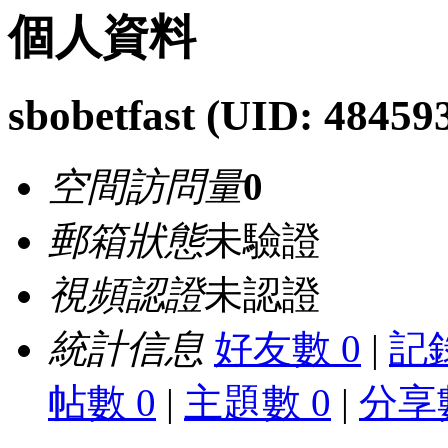
個人資料
sbobetfast
(UID: 48459
空間訪問量
0
郵箱狀態
未驗證
視頻認證
未認證
統計信息
好友數 0
|
記錄
帖數 0
|
主題數 0
|
分享數