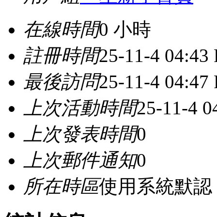
在線時間
0 小時
註冊時間
25-11-4 04:43
最後訪問
25-11-4 04:47
上次活動時間
25-11-4 0
上次發表時間
0
上次郵件通知
0
所在時區
使用系統默認