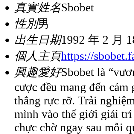
真實姓名
Sbobet
性別
男
出生日期
1992 年 2 月 
個人主頁
https://sbobet.f
興趣愛好
Sbobet là “vươ
cược đều mang đến cảm g
thắng rực rỡ. Trải nghiệ
mình vào thế giới giải tr
chực chờ ngay sau mỗi q