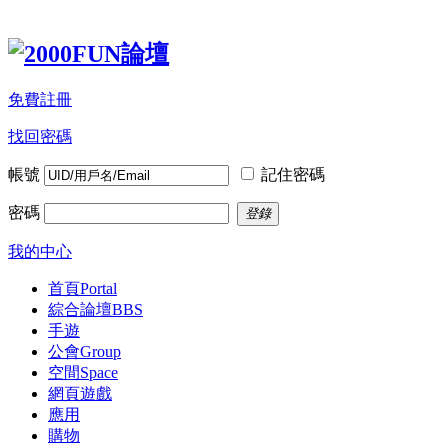
免費註冊
找回密碼
帳號
記住密碼
密碼
登錄
我的中心
首頁
Portal
綜合論壇
BBS
手遊
公會
Group
空間
Space
網頁遊戲
應用
購物