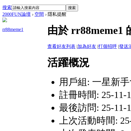
搜索
搜索
2000FUN論壇
›
空間
›
隱私提醒
由於 rr88me
rr88meme1
查看好友列表
|
加為好友
|
打個招呼
|
發送
活躍概況
用戶組:
一星新手
註冊時間: 25-11-15
最後訪問: 25-11-15
上次活動時間: 25-11