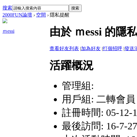
搜索
搜索
2000FUN論壇
›
空間
›
隱私提醒
由於 ｍessi 
ｍessi
查看好友列表
|
加為好友
|
打個招呼
|
發送
活躍概況
管理組:
用戶組:
二轉會員
註冊時間: 05-12-1 
最後訪問: 16-7-27