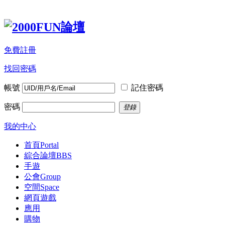
免費註冊
找回密碼
帳號
記住密碼
密碼
登錄
我的中心
首頁
Portal
綜合論壇
BBS
手遊
公會
Group
空間
Space
網頁遊戲
應用
購物