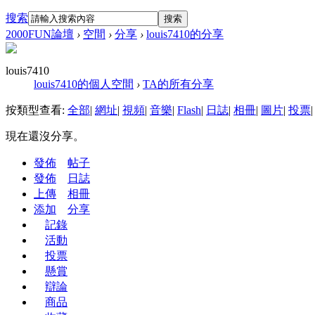
搜索
搜索
2000FUN論壇
›
空間
›
分享
›
louis7410的分享
louis7410
louis7410的個人空間
›
TA的所有分享
按類型查看:
全部
|
網址
|
視頻
|
音樂
|
Flash
|
日誌
|
相冊
|
圖片
|
投票
|
現在還沒分享。
發佈
帖子
發佈
日誌
上傳
相冊
添加
分享
記錄
活動
投票
懸賞
辯論
商品