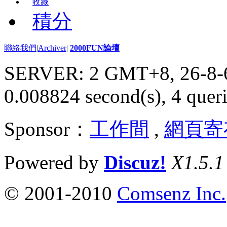
收藏
積分
聯絡我們
|
Archiver
|
2000FUN論壇
SERVER: 2 GMT+8, 26-8-
0.008824 second(s), 4 queri
Sponsor：
工作間
,
網頁寄
Powered by
Discuz!
X1.5.1
© 2001-2010
Comsenz Inc.