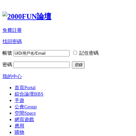
免費註冊
找回密碼
帳號
記住密碼
密碼
登錄
我的中心
首頁
Portal
綜合論壇
BBS
手遊
公會
Group
空間
Space
網頁遊戲
應用
購物