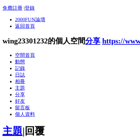
免費註冊
|
登錄
2000FUN論壇
返回首頁
wing23301232的個人空間
分享
https://ww
空間首頁
動態
記錄
日誌
相冊
主題
分享
好友
留言板
個人資料
主題
|
回覆