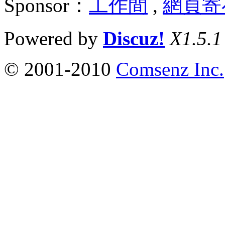
Sponsor：
工作間
,
網頁寄
Powered by
Discuz!
X1.5.1
© 2001-2010
Comsenz Inc.