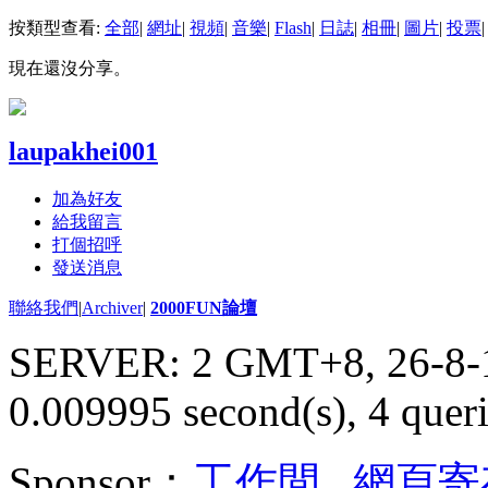
按類型查看:
全部
|
網址
|
視頻
|
音樂
|
Flash
|
日誌
|
相冊
|
圖片
|
投票
|
現在還沒分享。
laupakhei001
加為好友
給我留言
打個招呼
發送消息
聯絡我們
|
Archiver
|
2000FUN論壇
SERVER: 2 GMT+8, 26-8-
0.009995 second(s), 4 queri
Sponsor：
工作間
,
網頁寄