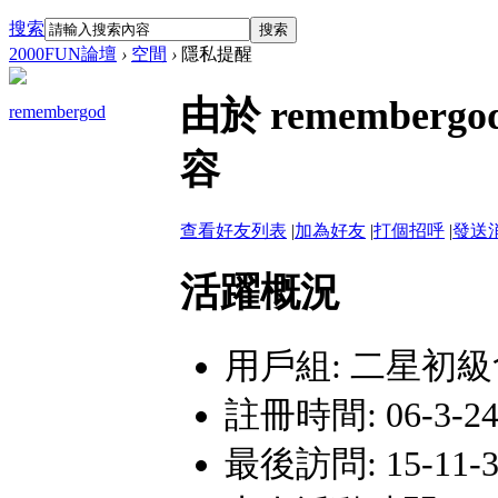
搜索
搜索
2000FUN論壇
›
空間
›
隱私提醒
由於 remembe
remembergod
容
查看好友列表
|
加為好友
|
打個招呼
|
發送
活躍概況
用戶組:
二星初級
註冊時間: 06-3-24 
最後訪問: 15-11-30