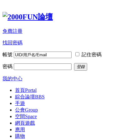
免費註冊
找回密碼
帳號
記住密碼
密碼
登錄
我的中心
首頁
Portal
綜合論壇
BBS
手遊
公會
Group
空間
Space
網頁遊戲
應用
購物