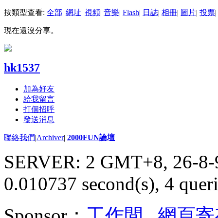
按類型查看:
全部
|
網址
|
視頻
|
音樂
|
Flash
|
日誌
|
相冊
|
圖片
|
投票
|
現在還沒分享。
hk1537
加為好友
給我留言
打個招呼
發送消息
聯絡我們
|
Archiver
|
2000FUN論壇
SERVER: 2 GMT+8, 26-8-
0.010737 second(s), 4 queri
Sponsor：
工作間
,
網頁寄