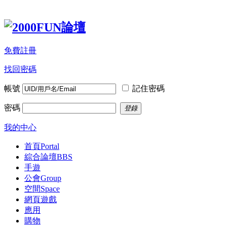
免費註冊
找回密碼
帳號
記住密碼
密碼
登錄
我的中心
首頁
Portal
綜合論壇
BBS
手遊
公會
Group
空間
Space
網頁遊戲
應用
購物