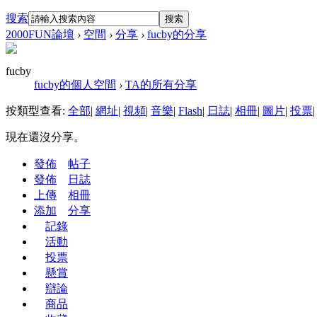
搜索
搜索
2000FUN論壇
›
空間
›
分享
›
fucby的分享
fucby
fucby的個人空間
›
TA的所有分享
按類型查看:
全部
|
網址
|
視頻
|
音樂
|
Flash
|
日誌
|
相冊
|
圖片
|
投票
|
現在還沒分享。
發佈
帖子
發佈
日誌
上傳
相冊
添加
分享
記錄
活動
投票
懸賞
辯論
商品