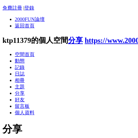
免費註冊
|
登錄
2000FUN論壇
返回首頁
ktp11379的個人空間
分享
https://www.200
空間首頁
動態
記錄
日誌
相冊
主題
分享
好友
留言板
個人資料
分享