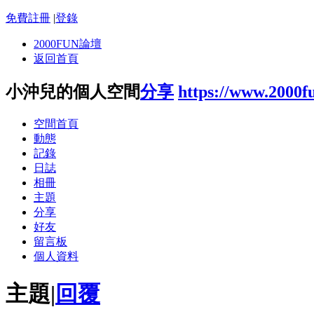
免費註冊
|
登錄
2000FUN論壇
返回首頁
小沖兒的個人空間
分享
https://www.2000f
空間首頁
動態
記錄
日誌
相冊
主題
分享
好友
留言板
個人資料
主題
|
回覆