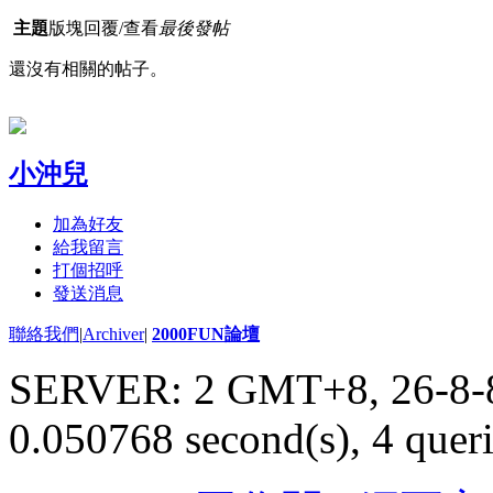
主題
版塊
回覆/查看
最後發帖
還沒有相關的帖子。
小沖兒
加為好友
給我留言
打個招呼
發送消息
聯絡我們
|
Archiver
|
2000FUN論壇
SERVER: 2 GMT+8, 26-8-
0.050768 second(s), 4 queri