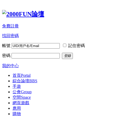
免費註冊
找回密碼
帳號
記住密碼
密碼
登錄
我的中心
首頁
Portal
綜合論壇
BBS
手遊
公會
Group
空間
Space
網頁遊戲
應用
購物