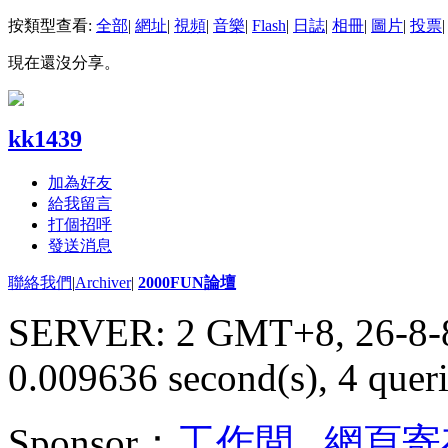
按類型查看:
全部
|
網址
|
視頻
|
音樂
|
Flash
|
日誌
|
相冊
|
圖片
|
投票
|
現在還沒分享。
kk1439
加為好友
給我留言
打個招呼
發送消息
聯絡我們
|
Archiver
|
2000FUN論壇
SERVER: 2 GMT+8, 26-8-
0.009636 second(s), 4 queri
Sponsor：
工作間
,
網頁寄