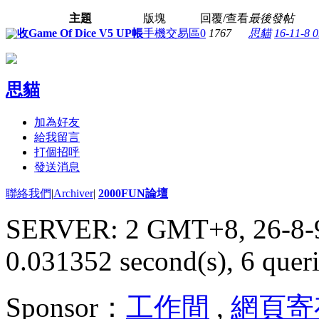
主題
版塊
回覆/查看
最後發帖
收Game Of Dice V5 UP帳
手機交易區
0
1767
思貓
16-11-8 
思貓
加為好友
給我留言
打個招呼
發送消息
聯絡我們
|
Archiver
|
2000FUN論壇
SERVER: 2 GMT+8, 26-8-
0.031352 second(s), 6 queri
Sponsor：
工作間
,
網頁寄