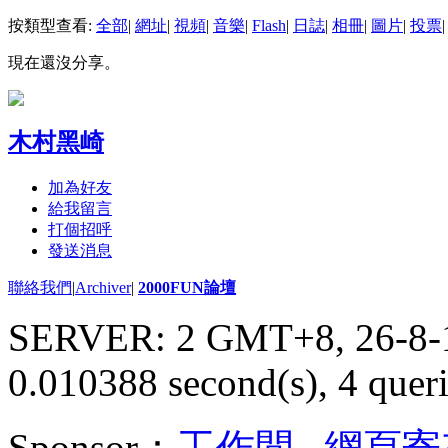
按類型查看:
全部
|
網址
|
視頻
|
音樂
|
Flash
|
日誌
|
相冊
|
圖片
|
投票
|
現在還沒分享。
木村黑崎
加為好友
給我留言
打個招呼
發送消息
聯絡我們
|
Archiver
|
2000FUN論壇
SERVER: 2 GMT+8, 26-8-
0.010388 second(s), 4 queri
Sponsor：
工作間
,
網頁寄