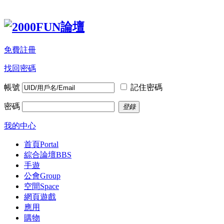
免費註冊
找回密碼
帳號
記住密碼
密碼
登錄
我的中心
首頁
Portal
綜合論壇
BBS
手遊
公會
Group
空間
Space
網頁遊戲
應用
購物