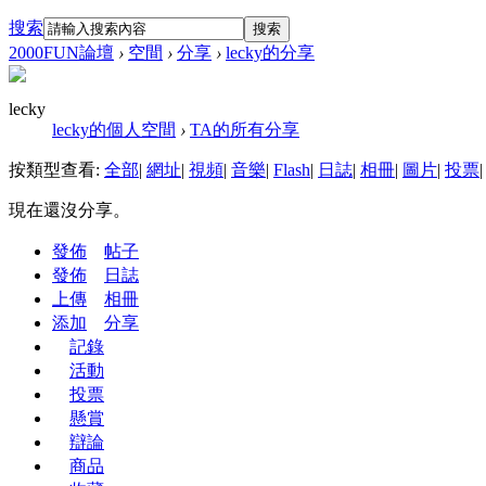
搜索
搜索
2000FUN論壇
›
空間
›
分享
›
lecky的分享
lecky
lecky的個人空間
›
TA的所有分享
按類型查看:
全部
|
網址
|
視頻
|
音樂
|
Flash
|
日誌
|
相冊
|
圖片
|
投票
|
現在還沒分享。
發佈
帖子
發佈
日誌
上傳
相冊
添加
分享
記錄
活動
投票
懸賞
辯論
商品