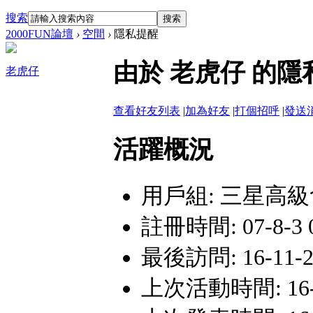
搜索
搜索
2000FUN論壇
›
空間
›
隱私提醒
由於 老虎仔 的
老虎仔
查看好友列表
|
加為好友
|
打個招呼
|
發送
活躍概況
用戶組:
三星高級
註冊時間: 07-8-3 0
最後訪問: 16-11-24
上次活動時間: 16-11