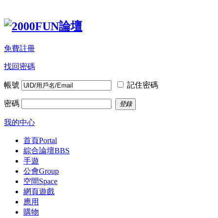
免費註冊
找回密碼
帳號
記住密碼
密碼
登錄
我的中心
首頁
Portal
綜合論壇
BBS
手遊
公會
Group
空間
Space
網頁遊戲
應用
購物