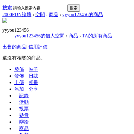
搜索
搜索
2000FUN論壇
›
空間
›
商品
›
yyyou123456的商品
yyyou123456
yyyou123456的個人空間
›
商品
›
TA的所有商品
出售的商品
|
信用評價
還沒有相關的商品。
發佈
帖子
發佈
日誌
上傳
相冊
添加
分享
記錄
活動
投票
懸賞
辯論
商品