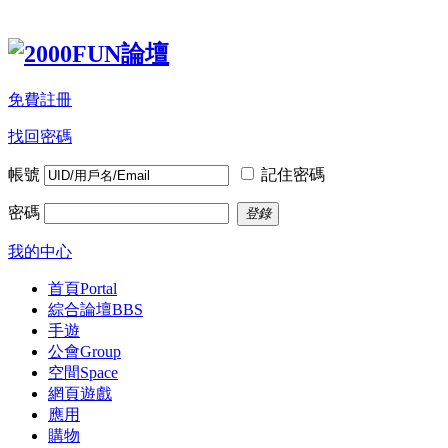
免費註冊
找回密碼
帳號
記住密碼
密碼
登錄
我的中心
首頁
Portal
綜合論壇
BBS
手遊
公會
Group
空間
Space
網頁遊戲
應用
購物