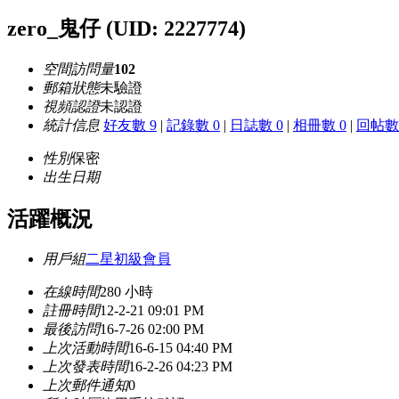
zero_鬼仔
(UID: 2227774)
空間訪問量
102
郵箱狀態
未驗證
視頻認證
未認證
統計信息
好友數 9
|
記錄數 0
|
日誌數 0
|
相冊數 0
|
回帖數 
性別
保密
出生日期
活躍概況
用戶組
二星初級會員
在線時間
280 小時
註冊時間
12-2-21 09:01 PM
最後訪問
16-7-26 02:00 PM
上次活動時間
16-6-15 04:40 PM
上次發表時間
16-2-26 04:23 PM
上次郵件通知
0