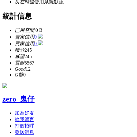
所在時區
使用系統默認
統計信息
已用空間
0 B
賣家信用
0
買家信用
0
積分
245
威望
245
貢獻
5567
Good
12
G幣
0
zero_鬼仔
加為好友
給我留言
打個招呼
發送消息