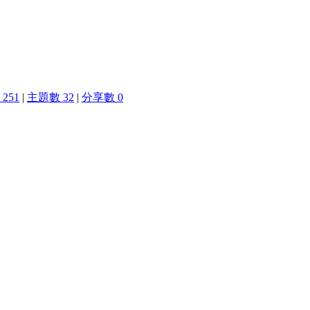
251
|
主題數 32
|
分享數 0