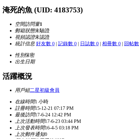
淹死的魚
(UID: 4183753)
空間訪問量
1
郵箱狀態
未驗證
視頻認證
未認證
統計信息
好友數 0
|
記錄數 0
|
日誌數 0
|
相冊數 0
|
回帖數 
性別
保密
出生日期
活躍概況
用戶組
二星初級會員
在線時間
1 小時
註冊時間
15-12-21 07:17 PM
最後訪問
17-6-24 12:42 PM
上次活動時間
17-6-23 03:44 PM
上次發表時間
16-4-5 03:18 PM
上次郵件通知
0