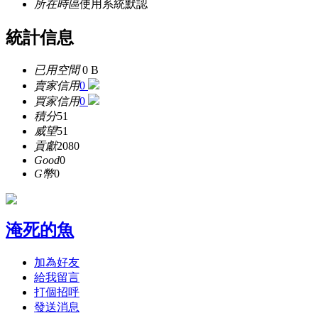
所在時區
使用系統默認
統計信息
已用空間
0 B
賣家信用
0
買家信用
0
積分
51
威望
51
貢獻
2080
Good
0
G幣
0
淹死的魚
加為好友
給我留言
打個招呼
發送消息