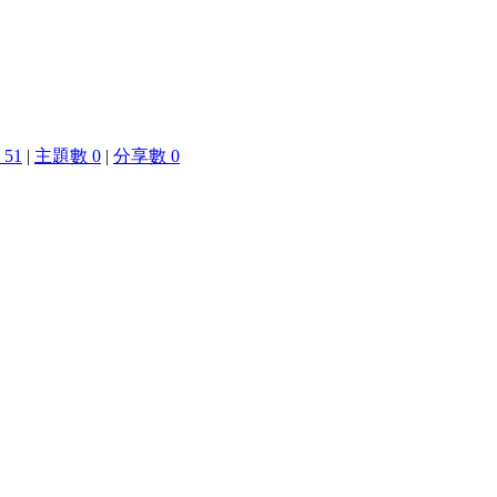
51
|
主題數 0
|
分享數 0