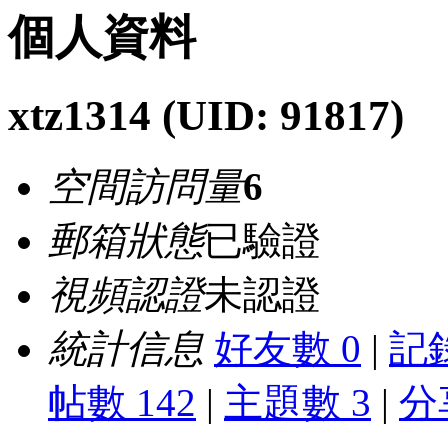
個人資料
xtz1314
(UID: 91817)
空間訪問量
6
郵箱狀態
已驗證
視頻認證
未認證
統計信息
好友數 0
|
記錄
帖數 142
|
主題數 3
|
分