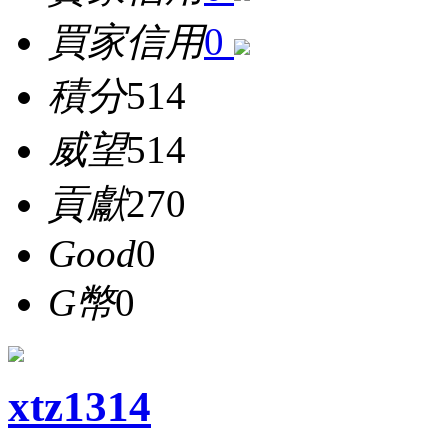
買家信用
0
積分
514
威望
514
貢獻
270
Good
0
G幣
0
xtz1314