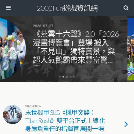
2000Fun遊戲資訊網
2026-06-04
塔羅牌Q版綫上游戲《光
的地方》正式上市，多項
開服活動集結亮相
2026-08-07
末世機甲 SLG《機甲突襲：
Titan Rush》雙平台正式上線 化
身肩負重任的指揮官 展開一場