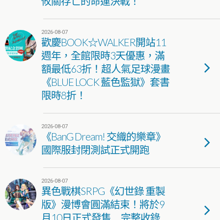
攸關存亡的命運決戰！
2026-08-07
歡慶BOOK☆WALKER開站11
週年，全館限時3天優惠，滿
額最低63折！超人氣足球漫畫
《BLUE LOCK 藍色監獄》套書
限時8折！
2026-08-07
《BanG Dream! 交織的樂章》
國際服封閉測試正式開跑
2026-08-07
異色戰棋SRPG《幻世錄 重製
版》漫博會圓滿結束！將於9
月10日正式發售 完整收錄