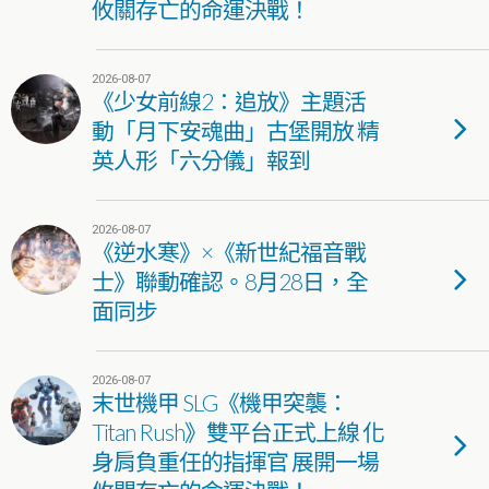
攸關存亡的命運決戰！
2026-08-07
《少女前線2：追放》主題活
動「月下安魂曲」古堡開放 精
英人形「六分儀」報到
2026-08-07
《逆水寒》×《新世紀福音戰
士》聯動確認。8月28日，全
面同步
2026-08-07
末世機甲 SLG《機甲突襲：
Titan Rush》雙平台正式上線 化
身肩負重任的指揮官 展開一場