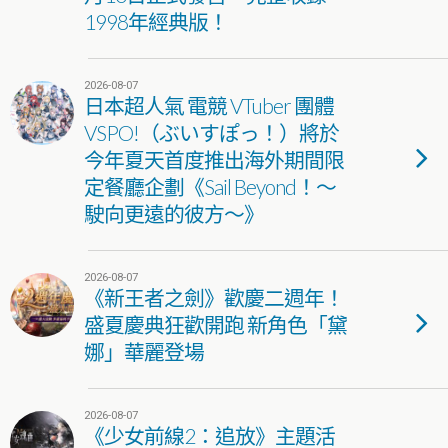
1998年經典版！
2026-08-07
日本超人氣 電競 VTuber 團體
VSPO!（ぶいすぽっ！）將於
今年夏天首度推出海外期間限
定餐廳企劃《Sail Beyond！～
駛向更遠的彼方～》
2026-08-07
《新王者之劍》歡慶二週年！
盛夏慶典狂歡開跑 新角色「黛
娜」華麗登場
2026-08-07
《少女前線2：追放》主題活