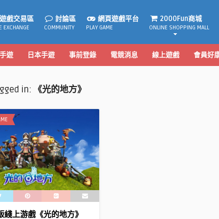
遊戲交易區
討論區
網頁遊戲平台
2000Fun商城
E EXCHANGE
COMMUNITY
PLAY GAME
ONLINE SHOPPING MALL
手遊
日本手遊
事前登錄
電競消息
線上遊戲
會員好
agged in:
《光的地方》
AME
版綫上游戲《光的地方》