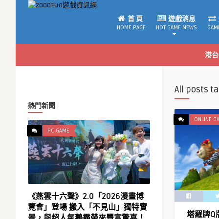
首 頁
遊戲消息
HOME PAGE
HOT GAME NEWS
GAM
港台
All posts t
熱門新聞
ONLINE G
PC GAME
《燕雲十六聲》2.0「2026漫畫博
覽會」登場 搬入「不見山」獨特實
塔羅牌Q
景，與超人氣鵝霸帶來豐富驚喜！