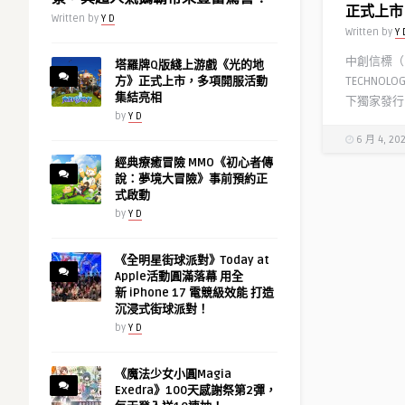
正式上市
Written by
Y D
Written by
Y 
中創信標（BA
塔羅牌Q版綫上游戲《光的地
TECHNOL
方》正式上市，多項開服活動
集結亮相
下獨家發行的 
by
Y D
6 月 4, 20
經典療癒冒險 MMO《初心者傳
說：夢境大冒險》事前預約正
式啟動
by
Y D
《全明星街球派對》Today at
Apple活動圓滿落幕 用全
新 iPhone 17 電競級效能 打造
沉浸式街球派對！
by
Y D
《魔法少女小圓Magia
Exedra》100天感謝祭第2彈，