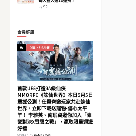
每天登入送10連抽！
by
Y D
會員好康
ONLINE GAME
首款UE5打造3A級仙俠
MMORPG《誅仙世界》本日6月5日
震撼公測！任賢齊邀玩家共赴誅仙
世界，立即下載送寵物-傷心太平
羊！ 李雅英、南珉貞邀你加入「陣
營對決X雪碧之戰」，贏取限量週邊
好禮
Written by
GAMENEWS