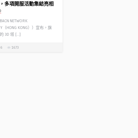
，多項開服活動集結亮相
D
CN NETWORK
OGY（HONG KONG））宣布，旗
3D 塔 […]
26
1673