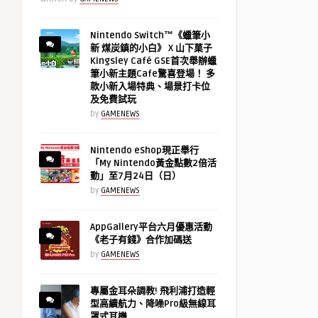
Nintendo Switch™《蠟筆小
新 煤炭鎮的小白》 X 山下菓子
Kingsley Café GSE首次舉辦蠟
筆小新主題Cafe驚喜登場！ 多
款小新入場特典、場景打卡位
及免費試玩
by
GAMENEWS
Nintendo eShop現正舉行
「My Nintendo黃金點數2倍活
動」至7月24日（日）
by
GAMENEWS
AppGallery平台六月優惠活動
《老子有錢》合作加碼送
by
GAMENEWS
專屬金耳朵調教! 飛利浦打造輕
型高續航力、降噪Pro級無線耳
罩式耳機