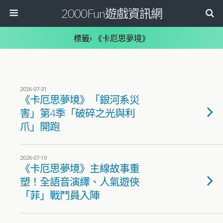
2000Fun遊戲資訊網
標籤› 《卡厄思夢境》
2026-07-31
《卡厄思夢境》「銀河系災
害」第4季「破碎之光與利
爪」開跑
2026-07-10
《卡厄思夢境》主線故事重
塑！全語音演繹、人氣遊俠
「菲」戰鬥員入陣