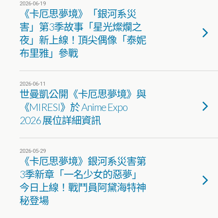
2026-06-19
《卡厄思夢境》「銀河系災
害」第3季故事「星光燦爛之
夜」新上線！頂尖偶像「泰妮
布里雅」參戰
2026-06-11
世曼凱公開《卡厄思夢境》與
《MIRESI》於 Anime Expo
2026 展位詳細資訊
2026-05-29
《卡厄思夢境》銀河系災害第
3季新章「一名少女的惡夢」
今日上線！戰鬥員阿黛海特神
秘登場