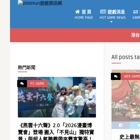
首 頁
遊戲消息
HOME PAGE
HOT GAME NEWS
GAM
港台
All posts t
熱門新聞
WEB GAM
PC GAME
《燕雲十六聲》2.0「2026漫畫博
覽會」登場 搬入「不見山」獨特實
史上最無
景，與超人氣鵝霸帶來豐富驚喜！