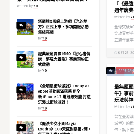
『《最強
Written by
Y D
週年慶典
Written by
Y 
塔羅牌Q版綫上游戲《光的地
全球突破4
方》正式上市，多項開服活動
集結亮相
笑放置型手
by
Y D
五週年盛事
6 月 23, 2
經典療癒冒險 MMO《初心者傳
說：夢境大冒險》事前預約正
式啟動
by
Y D
APPS GAM
《全明星街球派對》Today at
最無厘頭
Apple活動圓滿落幕 用全
牛》事前
新 iPhone 17 電競級效能 打造
玩法與神
沉浸式街球派對！
Written by
Y 
by
Y D
曾在臺港澳
城堡》的遊戲發
《魔法少女小圓Magia
Exedra》100天感謝祭第2彈，
佈，旗下遊