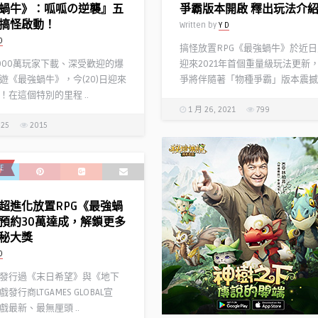
蝸牛》：呱呱の逆襲』五
爭霸版本開啟 釋出玩法介
搞怪啟動！
Written by
Y D
D
搞怪放置RPG《最強蝸牛》於近
000萬玩家下載、深受歡迎的爆
迎來2021年首個重量級玩法更新
遊《最強蝸牛》，今(20)日迎來
爭將伴隨著「物種爭霸」版本震撼上 
！在這個特別的里程 ..
1 月 26, 2021
799
025
2015
E
超進化放置RPG《最強蝸
預約30萬達成，解鎖更多
秘大獎
D
發行過《末日希望》與《地下
行商LTGAMES GLOBAL宣
戲最新、最無厘頭 ..