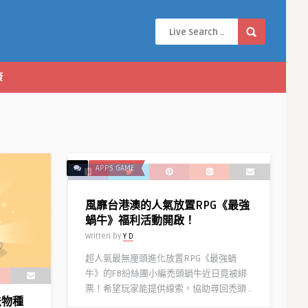
康
APPS GAME
風靡台港澳的人氣放置RPG《最強
蝸牛》福利活動開啟！
Written by
Y D
超人氣最無厘頭進化放置RPG《最強蝸
牛》的FB紛絲團小編禿頭蝸牛近日竟被綁
票！希望玩家能提供線索，協助尋回禿頭 ..
法物種