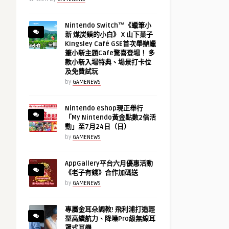
Nintendo Switch™《蠟筆小
新 煤炭鎮的小白》 X 山下菓子
Kingsley Café GSE首次舉辦蠟
筆小新主題Cafe驚喜登場！ 多
款小新入場特典、場景打卡位
及免費試玩
by
GAMENEWS
Nintendo eShop現正舉行
「My Nintendo黃金點數2倍活
動」至7月24日（日）
by
GAMENEWS
AppGallery平台六月優惠活動
《老子有錢》合作加碼送
by
GAMENEWS
專屬金耳朵調教! 飛利浦打造輕
型高續航力、降噪Pro級無線耳
罩式耳機