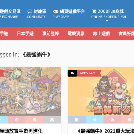
遊戲交易區
討論區
網頁遊戲平台
2000Fun商城
E EXCHANGE
COMMUNITY
PLAY GAME
ONLINE SHOPPING MALL
手遊
日本手遊
事前登錄
電競消息
線上遊戲
會員好
agged in:
《最強蝸牛》
E
APPS GAME
厘頭放置手遊再進化
《最強蝸牛》2021重大玩