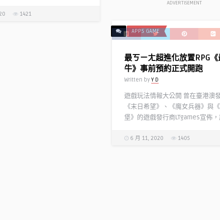
ADVERTISEMENT
20
1421
APPS GAME
最ㄎㄧㄤ超進化放置RPG《
牛》事前預約正式開跑
Written by
Y D
遊戲玩法情報大公開 曾在臺港澳
《末日希望》、《魔女兵器》與《
堡》的遊戲發行商LTgames宣佈，旗
6 月 11, 2020
1405