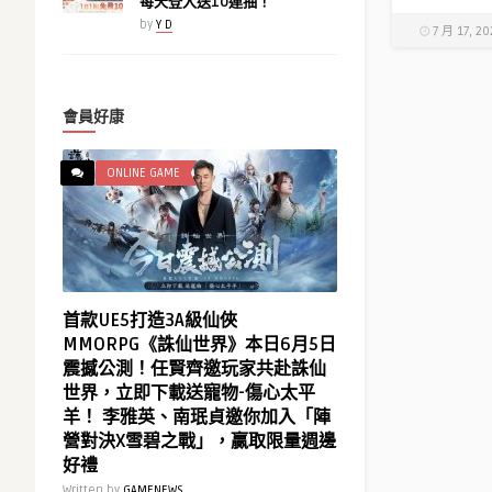
每天登入送10連抽！
by
Y D
7 月 17, 20
會員好康
ONLINE GAME
首款UE5打造3A級仙俠
MMORPG《誅仙世界》本日6月5日
震撼公測！任賢齊邀玩家共赴誅仙
世界，立即下載送寵物-傷心太平
羊！ 李雅英、南珉貞邀你加入「陣
營對決X雪碧之戰」，贏取限量週邊
好禮
Written by
GAMENEWS