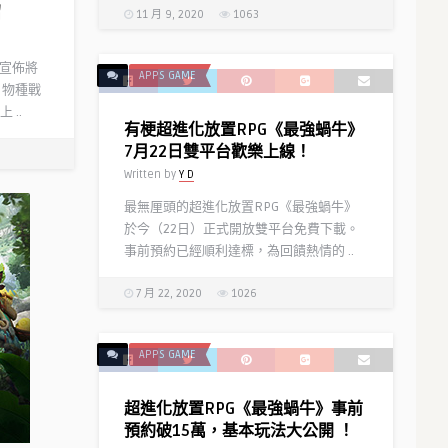
紹
11 月 9, 2020
1063
日宣佈將
APPS GAME
，物種戰
..
有梗超進化放置RPG《最強蝸牛》
7月22日雙平台歡樂上線！
Written by
Y D
最無厘頭的超進化放置RPG《最強蝸牛》
於今（22日）正式開放雙平台免費下載。
事前預約已經順利達標，為回饋熱情的 ..
7 月 22, 2020
1026
APPS GAME
超進化放置RPG《最強蝸牛》事前
預約破15萬，基本玩法大公開 ！