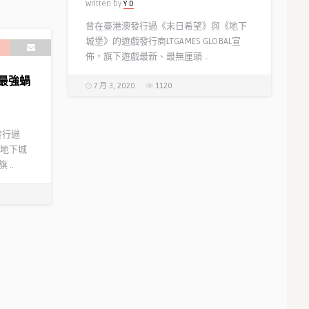
Written by
Y D
曾在臺港澳發行過《末日希望》與《地下
城堡》的遊戲發行商LTGAMES GLOBAL宣
佈，旗下遊戲最新、最無厘頭 ..
最強蝸
7 月 3, 2020
1120
發行過
地下城
 ..