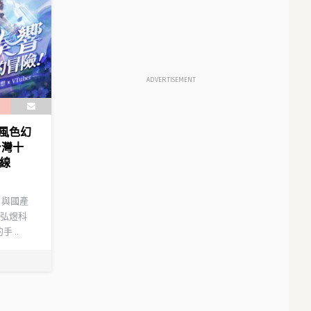
ADVERTISEMENT
風色幻
台灣十
主線
，與國產
弘煜科
 ..