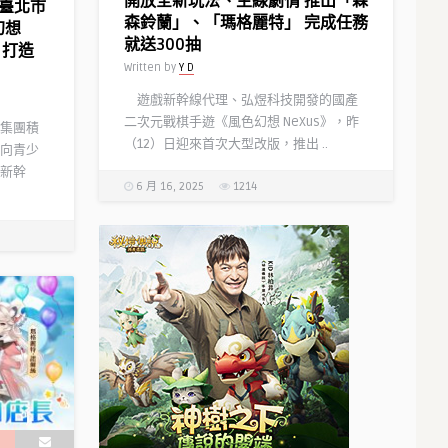
開放全新玩法、主線劇情 推出「森
 臺北市
森鈴蘭」、「瑪格麗特」 完成任務
幻想
就送300抽
 打造
Written by
Y D
遊戲新幹線代理、弘煜科技開發的國產
二次元戰棋手遊《風色幻想 NeXus》，昨
集團積
（12）日迎來首次大型改版，推出 ..
向青少
新幹
6 月 16, 2025
1214