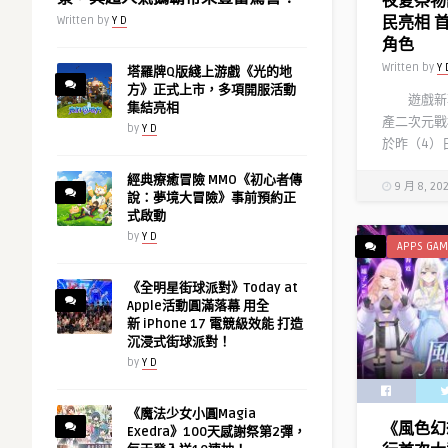
夜夏祭物
民亮相 
Written by
Y D
角色
Written by
Y 
塔羅牌Q版綫上游戲《光的地
方》正式上市，多項開服活動
遊戲新幹
集結亮相
產二次元戰
by
Y D
於昨（4）
經典療癒冒險 MMO《初心者傳
9 月 8, 20
說：夢境大冒險》事前預約正
式啟動
by
Y D
APPS GAM
《全明星街球派對》Today at
Apple活動圓滿落幕 用全
新 iPhone 17 電競級效能 打造
沉浸式街球派對！
by
Y D
《魔法少女小圓Magia
《風色幻想
Exedra》100天感謝祭第2彈，