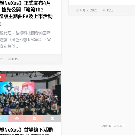
想NeXus》正式宣布4月
 搶先公開「箱箱The
4 月 7, 2025
1118
完整版主題曲PV及上市活動
D
線代理、弘煜科技開發的國產
遊戲《風色幻想 NeXus》，官
布將於 ..
025
835
E
ADVERTISEMENT
想NeXus》首場線下活動