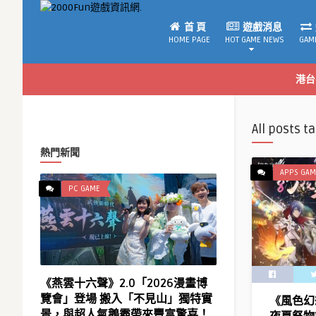
首 頁
遊戲消息
HOME PAGE
HOT GAME NEWS
GAM
港台
All posts t
熱門新聞
APPS GAM
PC GAME
《燕雲十六聲》2.0「2026漫畫博
覽會」登場 搬入「不見山」獨特實
《風色幻
景，與超人氣鵝霸帶來豐富驚喜！