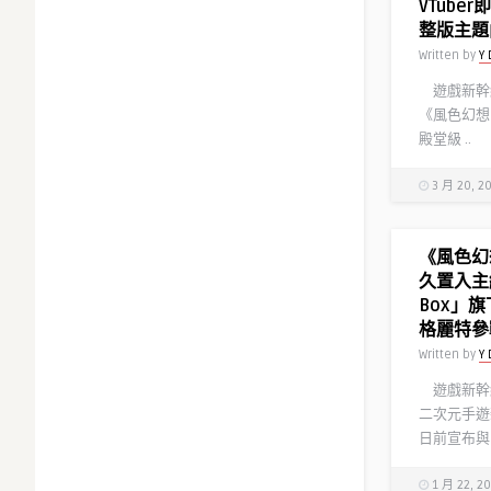
VTube
整版主題
Written by
Y 
遊戲新幹
《風色幻想 
殿堂級 ..
3 月 20, 2
《風色幻
久置入主線
Box」
格麗特參
Written by
Y 
遊戲新幹
二次元手遊
日前宣布與 .
1 月 22, 2