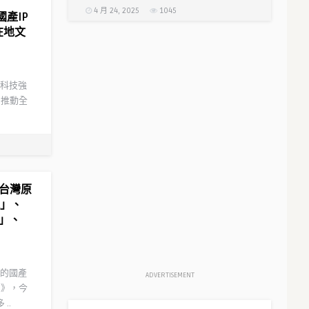
4 月 24, 2025
1045
產IP
在地文
科技強
同推動全
位台灣原
遙」、
i」、
的國產
ADVERTISEMENT
s》，今
..