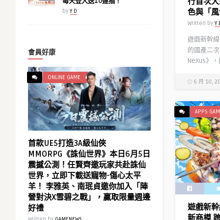
行首次大
每天登入送10連抽！
色與「風
by
Y D
Written by
Y 
遊戲新幹線
的國產二次
會員好康
NeXus》，
ONLINE GAME
6 月 10, 2
APPS GAM
首款UE5打造3A級仙俠
MMORPG《誅仙世界》本日6月5日
震撼公測！任賢齊邀玩家共赴誅仙
世界，立即下載送寵物-傷心太平
羊！ 李雅英、南珉貞邀你加入「陣
營對決X雪碧之戰」，贏取限量週邊
遊戲新幹
好禮
新商模 
Written by
GAMENEWS