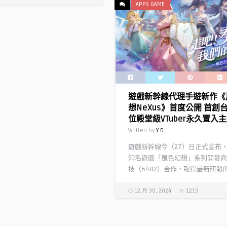
APPS GAME
遊戲新幹線代理手遊新作《
想NeXus》首度公開 首創
位殿堂級VTuber永久置入
Written by
Y D
遊戲新幹線今（27）日正式宣布
知名遊戲「風色幻想」系列開發商
技（6482）合作，取得最新研發的手
12 月 30, 2024
1219