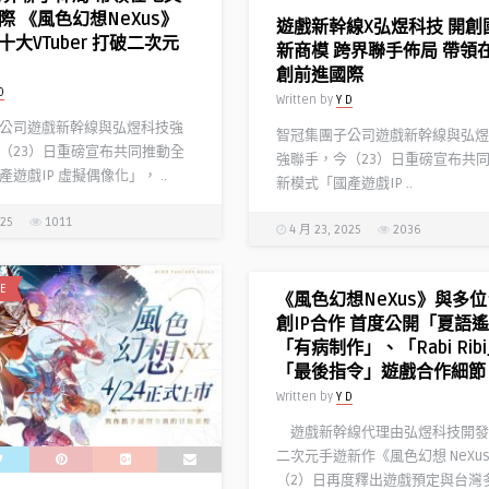
際 《風色幻想NeXus》
遊戲新幹線X弘煜科技 開創國
大VTuber 打破二次元
新商模 跨界聯手佈局 帶領
創前進國際
D
Written by
Y D
公司遊戲新幹線與弘煜科技強
智冠集團子公司遊戲新幹線與弘煜
（23）日重磅宣布共同推動全
強聯手，今（23）日重磅宣布共
遊戲IP 虛擬偶像化」， ..
新模式「國產遊戲IP ..
025
1011
4 月 23, 2025
2036
E
《風色幻想NeXus》與多
創IP合作 首度公開「夏語
「有病制作」、「Rabi Rib
「最後指令」遊戲合作細節
Written by
Y D
遊戲新幹線代理由弘煜科技開發
二次元手遊新作《風色幻想 NeXu
（2）日再度釋出遊戲預定與台灣多 