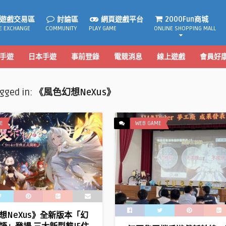
遊戲交易區
討論區
網頁遊戲平台
2000Fun商城
E EXCHANGE
COMMUNITY
PLAY GAME
ONLINE SHOPPING MALL
手遊
日本手遊
事前登錄
電競消息
線上遊戲
會員好
agged in:
《風色幻想NeXus》
E
WEB GAME
想NeXus》全新版本「幻