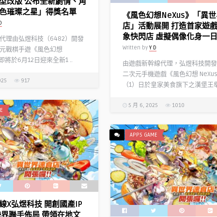
型改版 公布全新劇情、角
色璀璨之星」得獎名單
《風色幻想NeXus》「異
D
店」活動展開 打造首家遊
象快閃店 虛擬偶像化身一
代理由弘煜科技（6482）開發
Written by
Y D
元戰棋手遊《風色幻想
即將於6月12日迎來全新1 ..
由遊戲新幹線代理，弘煜科技開發
二次元手機遊戲《風色幻想 NeXu
025
917
（1）日於皇家美食旗下之漢堡王舉 
5 月 6, 2025
1010
E
APPS GAME
線X弘煜科技 開創國產IP
跨界聯手佈局 帶領在地文