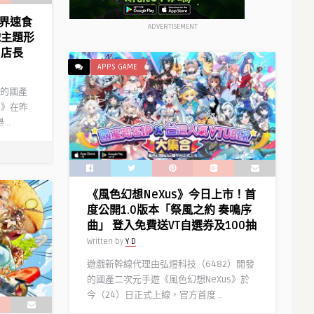
世界速食
ADVERTISEMENT
戲主題形
日店長
APPS GAME
的國產
s》在昨
..
《風色幻想NeXus》今日上市！首
度公開1.0版本「祭風之約 奏鳴序
曲」 登入免費送VT自選券及100抽
Written by
Y D
遊戲新幹線代理由弘煜科技（6482）開發
的國產二次元手遊《風色幻想NeXus》於
今（24）日正式上線，官方首度 ..