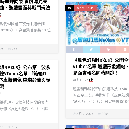
r即時連線同樂 首度曝光完
曲、遊戲畫面與戰鬥玩法
APPS GAME
D
線代理國產二次元手遊新作
NeXus》，為台灣首創將 10 位
025
756
《風色幻想NeXus》公開全
VTuber名單 遊戲形象網站
想NeXus》公布第二波永
見面會報名同時開跑！
VTuber名單 「箱箱The
旗下虛擬偶像 森森鈴蘭與瑪
Written by
Y D
戰
遊戲新幹線代理由弘煜科技（648
D
的國產二次元手遊新作《風色幻想
NeXus》，今（7）日完整揭露10位與
線代理、弘煜科技開發的國產
新作《風色幻想NeXus》，繼
2 月 7, 2025
1438
.
025
1094