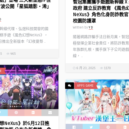
語」登場 三大新型態IF住
智冠集團攜手遊戲新幹線 X
首波公開「星狐踏影‧浠」
政府 建立反詐教育 《風色
NeXus》角色化身防詐教官
D
校園防護罩
Written by
Y D
線代理、弘煜科技開發的國
棋手遊《風色幻想NeXus》，
隨著網路詐騙手法日新月異，智冠
日推出全新版本「幻夜夏祭 ..
極發揮企業社會責任，將防詐教育
年族群扎根，攜手旗下子公司遊戲
25
465
線， ..
6 月 23, 2025
1170
E
APPS GAME
NeXus》於6月12日進