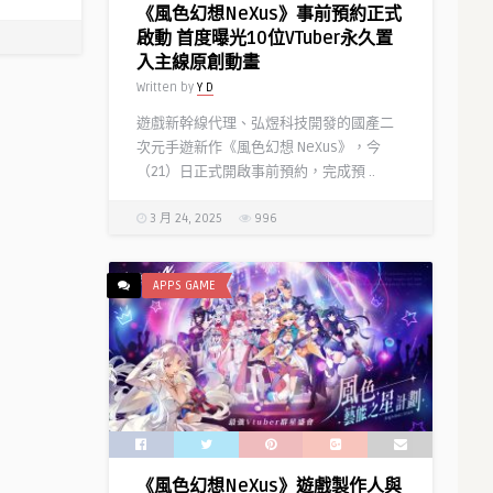
《風色幻想NeXus》事前預約正式
啟動 首度曝光10位VTuber永久置
入主線原創動畫
Written by
Y D
遊戲新幹線代理、弘煜科技開發的國產二
次元手遊新作《風色幻想 NeXus》，今
（21）日正式開啟事前預約，完成預 ..
3 月 24, 2025
996
APPS GAME
《風色幻想NeXus》遊戲製作人與