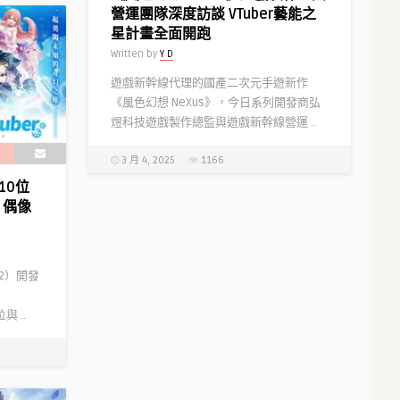
營運團隊深度訪談 VTuber藝能之
星計畫全面開跑
Written by
Y D
遊戲新幹線代理的國產二次元手遊新作
《風色幻想 NeXus》，今日系列開發商弘
煜科技遊戲製作總監與遊戲新幹線營運 ..
3 月 4, 2025
1166
10位
、偶像
2）開發
 ..