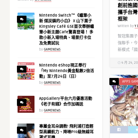
創前進國
攜手台灣十
Nintendo Switch™《蠟筆小
框架
新 煤炭鎮的小白》 X 山下菓子
Written by
Y 
Kingsley Café GSE首次舉辦蠟
筆小新主題Cafe驚喜登場！ 多
智冠集團子
款小新入場特典、場景打卡位
強聯手，今
及免費試玩
新模式「國產
by
GAMENEWS
4 月 24, 2
Nintendo eShop現正舉行
「My Nintendo黃金點數2倍活
動」至7月24日（日）
APPS GAM
by
GAMENEWS
AppGallery平台六月優惠活動
《老子有錢》合作加碼送
by
GAMENEWS
專屬金耳朵調教! 飛利浦打造輕
型高續航力、降噪Pro級無線耳
罩式耳機