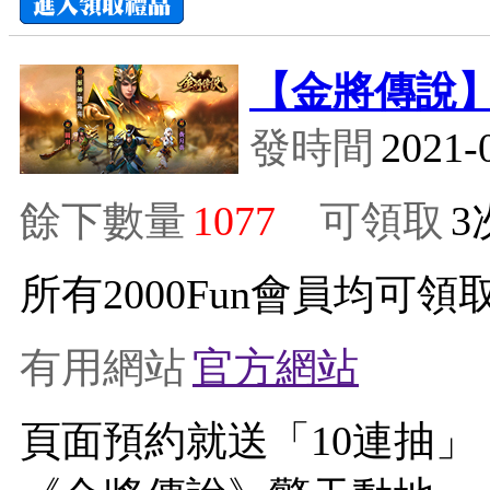
【金將傳說】
發時間
2021-
餘下數量
1077
可領取
所有2000Fun會員均可領取
有用網站
官方網站
頁面預約就送「10連抽