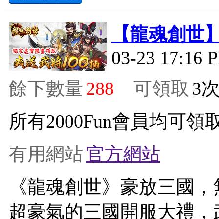
【龍魂創世
03-23 17:16 
餘下數量
288
可領取
3
所有2000Fun會員均可領取
有用網站
官方網站
《龍魂創世》豪放三國，
超豪氣的三國開服大禮，