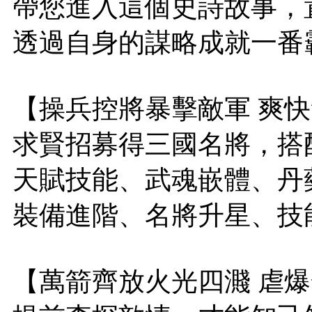
帶您進入這個史詩故事，
透過自身的謀略成就一番
【操兵控將暴擊敵軍 爽
求賢招募得三國名將，搭
天賦技能、武魂嵌體、丹
裝備進階、名將升星、技
【萬箭齊放火光四濺 虐