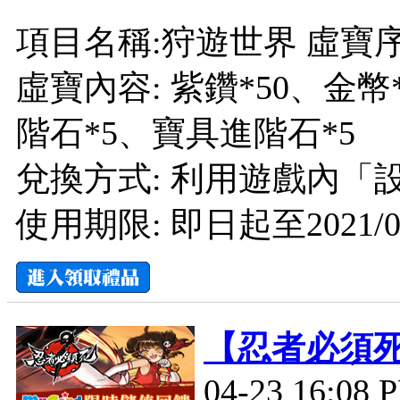
項目名稱:狩遊世界 虛寶
虛寶內容: 紫鑽*50、金
階石*5、寶具進階石*5
兌換方式: 利用遊戲內「
使用期限: 即日起至2021/06
【忍者必須
04-23 16:08 