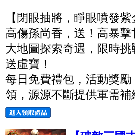
【閉眼抽將，睜眼噴發紫
高傷孫尚香，送！高暴擊
大地圖探索奇遇，限時挑
送虛寶！
每日免費禮包，活動獎勵
領，源源不斷提供軍需補