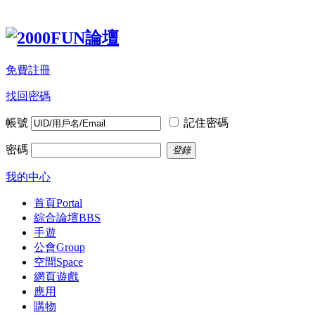
免費註冊
找回密碼
帳號
記住密碼
密碼
登錄
我的中心
首頁
Portal
綜合論壇
BBS
手遊
公會
Group
空間
Space
網頁遊戲
應用
購物