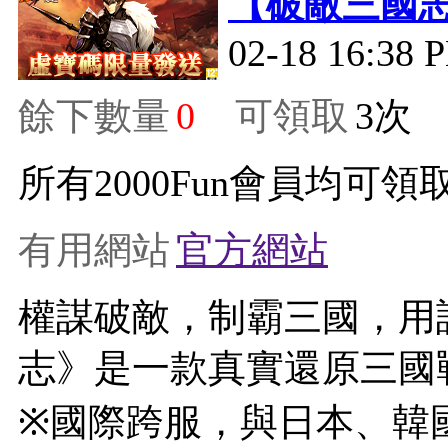
【破敵三國
02-18 16:38 
餘下數量
0
可領取
3
所有2000Fun會員均可領取
有用網站
官方網站
權謀破敵，制霸三國，用
志》是一款真實還原三國
※國際跨服，與日本、韓