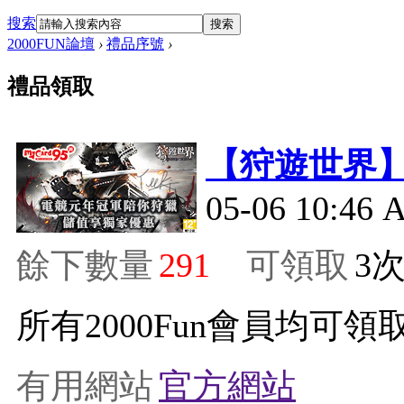
搜索
搜索
2000FUN論壇
›
禮品序號
›
禮品領取
【狩遊世界
05-06 10:46
餘下數量
291
可領取
3
所有2000Fun會員均可領取
有用網站
官方網站