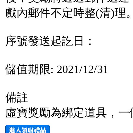
戲內郵件不定時整(清)理
序號發送起訖日：
儲值期限: 2021/12/31
備註
虛寶獎勵為綁定道具，一