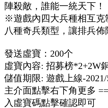
陣殺敵，誰能一統天下！
※遊戲內四大兵種相互克
八種奇兵類型，讓排兵佈
發送虛寶：200个
虛寶內容: 招募榜*2+2W
儲值期限: 遊戲上線-2021/5
主介面點擊右下角更多 ==>
入虛寶碼點擊確認即可