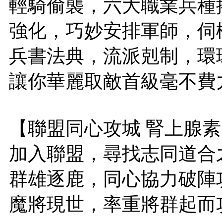
輕騎偷襲，六大職業兵種
強化，巧妙安排軍師，伺
兵書法典，流派剋制，環
讓你華麗取敵首級毫不費
【聯盟同心攻城 腎上腺
加入聯盟，尋找志同道合
群雄逐鹿，同心協力破陣
魔將現世，率重將群起而