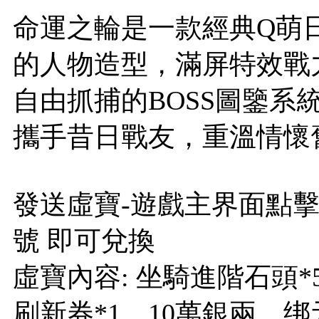
命運之輪是一款經典Q萌日
的人物造型，滿屏特效戰
自由抓捕的BOSS圖鑒系
攜手昔日戰友，重溫情懷
發送虛寶-遊戲主界面點擊福
號 即可兌換
虛寶內容: 坐騎進階石頭*
刷新券*1、10萬銀兩、绑元