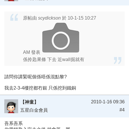
原帖由
scydickson
於 10-1-15 10:27
AM 發表
係拎匙果條 下去 近wall掘就有
請問你講緊呢個係唔係混點黎?
我去2-3-4樓挖都冇銀 只係挖到鐵銅
2010-1-16 09:36
【神童】
#4
五星白金會員
吾系吾系