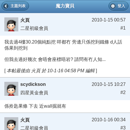
魔力寶貝
主題列表
登入
2010-1-15 00:57
火頁
#1
二星初級會員
我去過4樓30.20個純點挖 咩都冇 旁邊只係挖到鐵條 d人話
係果到挖到
但我去過好幾次 會唔會座標唔岩? 請問有冇人知...
[
本帖最後由 火頁 於 10-1-16 04:58 PM 編輯
]
scydickson
2010-1-15 10:27
#2
四星黃金會員
係拎匙果條 下去 近wall掘就有
2010-1-16 00:34
火頁
#3
二星初級會員