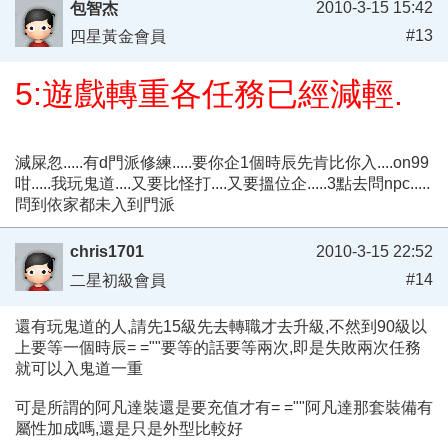
2010-3-15 15:42
包智杰
#13
四星黃金會員
5:遊戲轉重各任務已經減輕.
減屎忽.....有d門派修練.....要你企1個時辰先肯比你入....on99
咁.....我玩鬼道....又要比怪打....又要搵位企.....3點去問npc.....
問到依家都未入到門派
chris1701
2010-3-15 22:52
#14
二星初級會員
還有玩鬼道的人,請先15級先去轉職才去升級,不然到90級以
上要等一個時辰= =""要等的話要等兩次,即是失敗兩次任務
就可以入鬼道一重
可是所謂的阿凡達裝還是要充值才有= =""阿凡達那套裝備有
屬性加成嗎,還是只是外型比較好