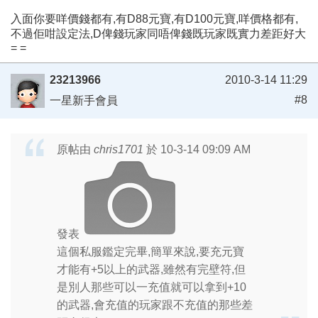
入面你要咩價錢都有,有D88元寶,有D100元寶,咩價格都有,
不過佢咁設定法,D俾錢玩家同唔俾錢既玩家既實力差距好大
= =
23213966
2010-3-14 11:29
#8
一星新手會員
原帖由
chris1701
於 10-3-14 09:09 AM
發表
這個私服鑑定完畢,簡單來說,要充元寶
才能有+5以上的武器,雖然有完壁符,但
是別人那些可以一充值就可以拿到+10
的武器,會充值的玩家跟不充值的那些差