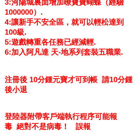
3:河陽城裏面增加暸寶寶蝴蝶（經驗
1000000）.
4:讓新手不安全區，就可以輕松達到
100級.
5:遊戲轉重各任務已經減輕.
6:加入阿凡達 天-地系列套裝五職業.
注冊後 10分鍾元寶才可到帳 請10分鍾
後小退
登陸器附帶客戶端執行程序可能報
毒 絕對不是病毒！ 誤報