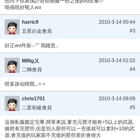
想問下你真係計岩佢開服一秒之後post出黎!?
唔係唔好呃人wo
harric9
2010-3-14 00:44
#3
五星白金會員
好正wo件裝-.-"" 我鐘意..
2010-3-14 01:02
MiNg乂
#4
二轉會員
咁多誅仙咁既...= =
chris1701
2010-3-14 09:09
#5
二星初級會員
這個私服鑑定完畢,簡單來說,要充元寶才能有+5以上的武器,
雖然有完壁符,但是別人那些可以一充值就可以拿到+10的武
器,會充值的玩家跟不充值的那些差距會很大