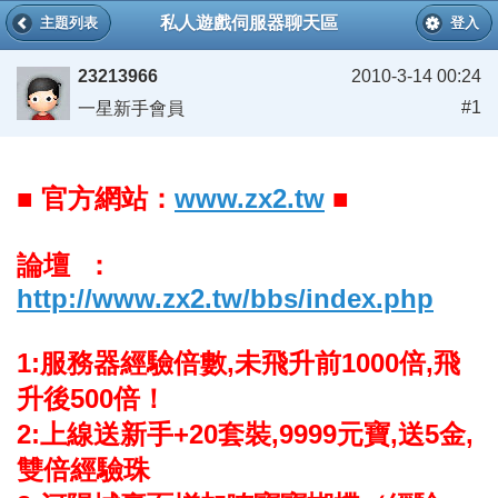
私人遊戲伺服器聊天區
主題列表
登入
23213966
2010-3-14 00:24
#1
一星新手會員
■ 官方網站：
www.zx2.tw
■
論壇 ：
http://www.zx2.tw/bbs/index.php
1:服務器經驗倍數,未飛升前1000倍,飛
升後500倍！
2:上線送新手+20套裝,9999元寶,送5金,
雙倍經驗珠