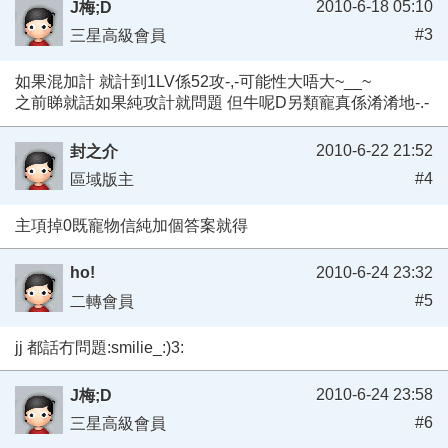
2010-6-18 05:10
J梅;D
#3
三星高級會員
如果混加計 就計到1LV係52攻-,-可能性大唔大~__~
之前睇就話如果純攻計就問題 但牛呢D另類寵真係淆淆地-.-
2010-6-22 21:52
封之介
#4
區域版主
主項掉0既寵物信純加個答案就得
ho!
2010-6-24 23:32
#5
二轉會員
jj 都話冇問題:smilie_:)3:
2010-6-24 23:58
J梅;D
#6
三星高級會員