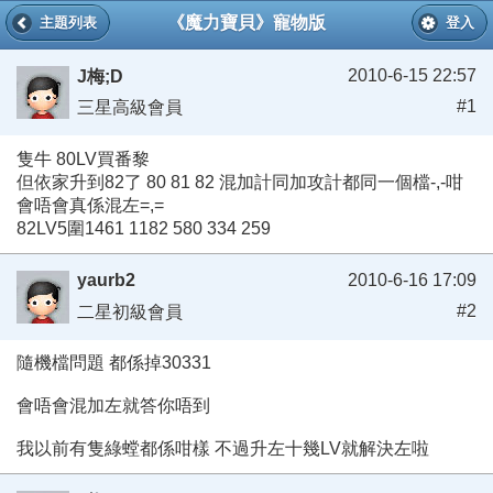
《魔力寶貝》寵物版
主題列表
登入
2010-6-15 22:57
J梅;D
#1
三星高級會員
隻牛 80LV買番黎
但依家升到82了 80 81 82 混加計同加攻計都同一個檔-,-咁
會唔會真係混左=,=
82LV5圍1461 1182 580 334 259
yaurb2
2010-6-16 17:09
#2
二星初級會員
隨機檔問題 都係掉30331
會唔會混加左就答你唔到
我以前有隻綠螳都係咁樣 不過升左十幾LV就解決左啦