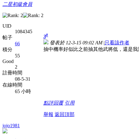
二星初級會員
UID
1084345
#
3
帖子
發表於 12-3-15 09:02 AM
|
只看該作者
66
抽中機率好似比之前抽其他武將低，還是我黑仔
積分
55
Good
2
註冊時間
08-5-31
在線時間
65 小時
點評
回覆
引用
舉報
返回頂部
jojo1981