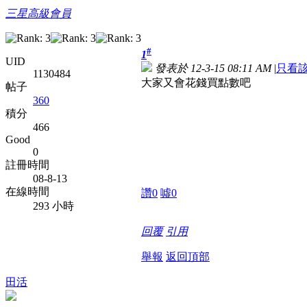
三星高級會員
#
1
UID
發表於 12-3-15 08:11 AM
|
只看
1130484
大家又會花錢買點數吧
帖子
360
積分
466
Good
0
註冊時間
08-8-13
在線時間
讚
0
噓
0
293 小時
回覆
引用
舉報
返回頂部
田活