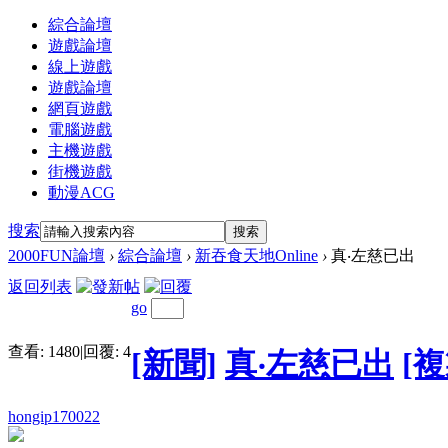
綜合論壇
遊戲論壇
線上遊戲
遊戲論壇
網頁遊戲
電腦遊戲
主機遊戲
街機遊戲
動漫ACG
搜索
搜索
2000FUN論壇
›
綜合論壇
›
新吞食天地Online
›
真‧左慈已出
返回列表
go
查看:
1480
|
回覆:
4
[新聞]
真‧左慈已出
[
hongip170022