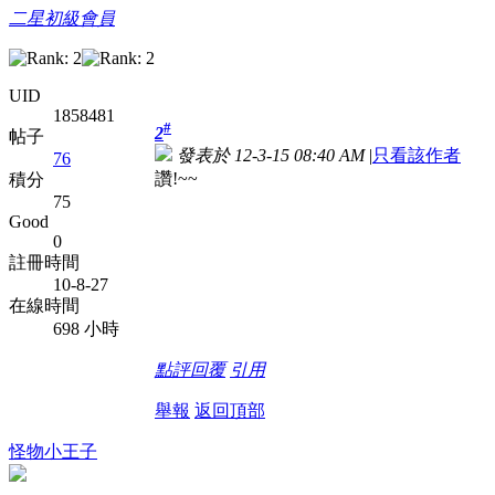
二星初級會員
UID
1858481
#
2
帖子
發表於 12-3-15 08:40 AM
|
只看該作者
76
讚!~~
積分
75
Good
0
註冊時間
10-8-27
在線時間
698 小時
點評
回覆
引用
舉報
返回頂部
怪物小王子