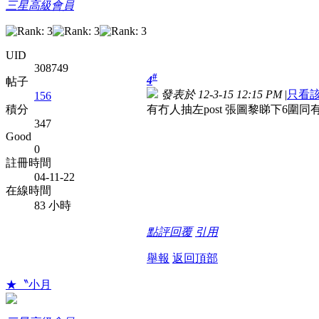
三星高級會員
UID
308749
#
4
帖子
發表於 12-3-15 12:15 PM
|
只看
156
有冇人抽左post 張圖黎睇下6圍同
積分
347
Good
0
註冊時間
04-11-22
在線時間
83 小時
點評
回覆
引用
舉報
返回頂部
★〝小月