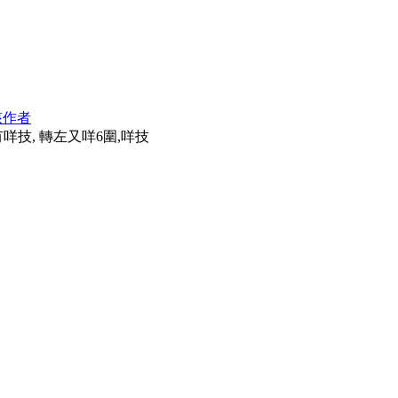
該作者
有咩技, 轉左又咩6圍,咩技