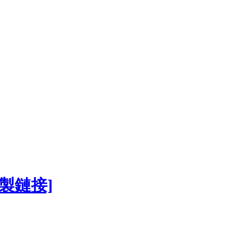
複製鏈接]