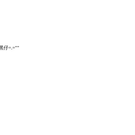
=.=""