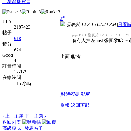
三星高級會員
#
5
UID
發表於 12-3-15 02:29 PM
|
只看
2187423
帖子
jojo1981 發表於 12-3-15 12:15 PM
618
有冇人抽左post 張圖黎睇下
積分
624
Good
出面d貼有
4
註冊時間
12-1-2
在線時間
115 小時
點評
回覆
引用
舉報
返回頂部
‹ 上一主題
|
下一主題
›
返回列表
高級模式
|
發表帖子