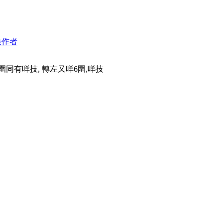
該作者
6圍同有咩技, 轉左又咩6圍,咩技