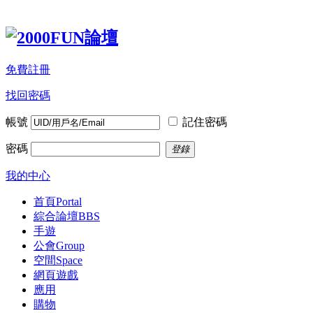
免費註冊
找回密碼
帳號
記住密碼
密碼
登錄
我的中心
首頁
Portal
綜合論壇
BBS
手遊
公會
Group
空間
Space
網頁遊戲
應用
購物