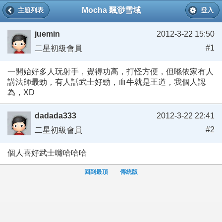
Mocha 飄渺雪域
主題列表
登入
juemin
2012-3-22 15:50
#1
二星初級會員
一開始好多人玩射手，覺得功高，打怪方便，但喺依家有人
講法師最勁，有人話武士好勁，血牛就是王道，我個人認
為，XD
dadada333
2012-3-22 22:41
#2
二星初級會員
個人喜好武士囖哈哈哈
回到最頂
傳統版