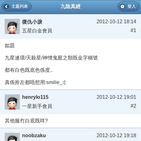
九陰真經
主題列表
登入
2012-10-12 18:14
復仇小淚
#1
五星白金會員
如題
九星連環/天殺星/神憎鬼厭之類既金字稱號
都有白色既底色係度..
真係拎左都唔想用:smilie_:(:
henrylo115
2012-10-12 19:01
#2
一星新手會員
其他服冇白底既咩?
noobzaku
2012-10-12 19:18