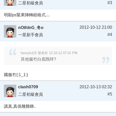
#3
二星初級會員
明顯ps緊果陣轉錯格式....
2012-10-12 21:00
nOthInG_冬o
#4
一星新手會員
henrylo115 發表於 12-10-12 07:01 PM
其他服冇白底既咩?
國服冇{:1_1:}
clash0709
2012-10-13 02:32
#5
二星初級會員
講真,真係幾難睇..