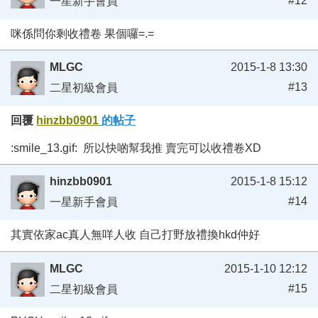
#12
一星新手會員
咪係問你剩收禮卷 果個囉=.=
MLGC
2015-1-8 13:30
#13
二星初級會員
回覆
hinzbb0901
的帖子
:smile_13.gif: 所以快啲幫我推 賣完可以收禮卷XD
hinzbb0901
2015-1-8 15:12
#14
一星新手會員
其實依家ac真人無咩人收 自己打野放禮換hkd仲好
MLGC
2015-1-10 12:12
#15
二星初級會員