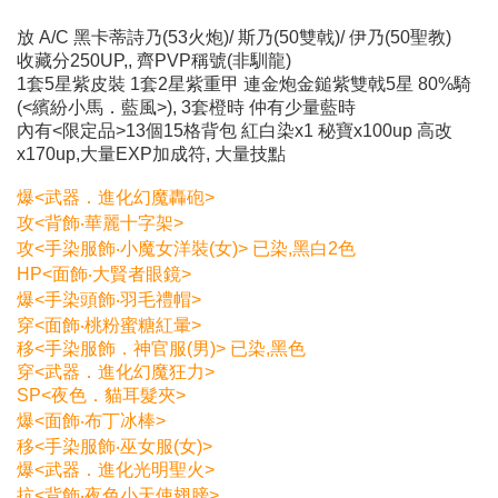
放 A/C 黑卡蒂詩乃(53火炮)/ 斯乃(50雙戟)/ 伊乃(50聖教)
收藏分250UP,, 齊PVP稱號(非馴龍)
1套5星紫皮裝 1套2星紫重甲 連金炮金鎚紫雙戟5星 80%騎
(<繽紛小馬．藍風>), 3套橙時 仲有少量藍時
內有<限定品>13個15格背包 紅白染x1 秘寶x100up 高改
x170up,大量EXP加成符, 大量技點
爆<武器．進化幻魔轟砲>
攻<背飾‧華麗十字架>
攻<手染服飾‧小魔女洋裝(女)> 已染,黑白2色
HP<面飾‧大賢者眼鏡>
爆<手染頭飾‧羽毛禮帽>
穿<面飾‧桃粉蜜糖紅暈>
移<手染服飾．神官服(男)> 已染,黑色
穿<武器．進化幻魔狂力>
SP<夜色．貓耳髮夾>
爆<面飾‧布丁冰棒>
移<手染服飾‧巫女服(女)>
爆<武器．進化光明聖火>
抗<背飾‧夜色小天使翅膀>