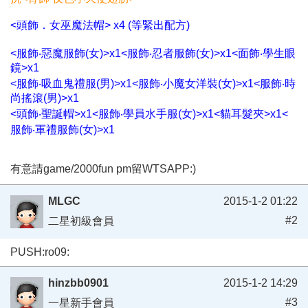
<頭飾．女巫魔法帽> x4 (等緊出配方)
<服飾‧惡魔服飾(女)>x1<服飾‧忍者服飾(女)>x1<面飾‧學生眼
鏡>x1
<服飾‧吸血鬼禮服(男)>x1<服飾‧小魔女洋裝(女)>x1<服飾‧時
尚搖滾(男)>x1
<頭飾‧聖誕帽>x1<服飾‧學員水手服(女)>x1<貓耳髮夾>x1<
服飾‧軍禮服飾(女)>x1
有意請game/2000fun pm留WTSAPP:)
MLGC
2015-1-2 01:22
#2
二星初級會員
PUSH:ro09:
hinzbb0901
2015-1-2 14:29
#3
一星新手會員