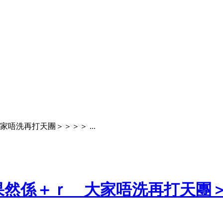
唔洗再打天團＞＞＞＞ ...
果然係＋ｒ 大家唔洗再打天團