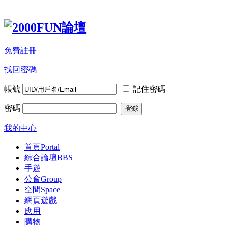
免費註冊
找回密碼
帳號
記住密碼
密碼
登錄
我的中心
首頁
Portal
綜合論壇
BBS
手遊
公會
Group
空間
Space
網頁遊戲
應用
購物