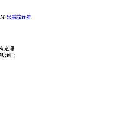
AM
|
只看該作者
己有道理
到 :)