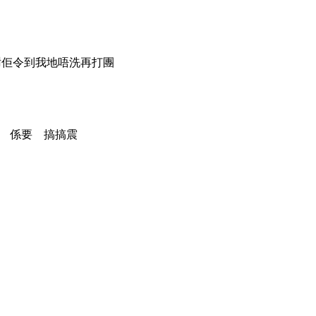
 多謝佢令到我地唔洗再打團
算ｌｏ 係要 搞搞震