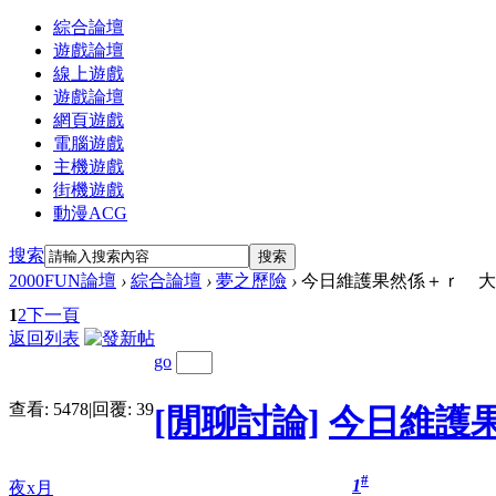
綜合論壇
遊戲論壇
線上遊戲
遊戲論壇
網頁遊戲
電腦遊戲
主機遊戲
街機遊戲
動漫ACG
搜索
搜索
2000FUN論壇
›
綜合論壇
›
夢之歷險
›
今日維護果然係＋ｒ 大家
1
2
下一頁
返回列表
go
查看:
5478
|
回覆:
39
[閒聊討論]
今日維護
#
1
夜x月