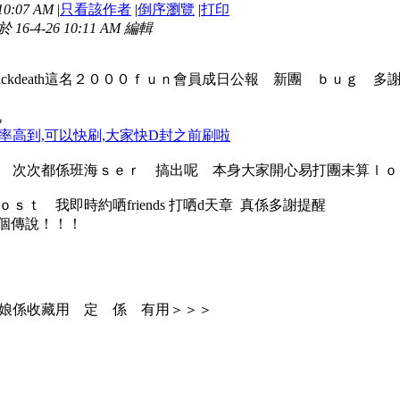
10:07 AM
|
只看該作者
|
倒序瀏覽
|
打印
6-4-26 10:11 AM 編輯
lackdeath這名２０００ｆｕｎ會員成日公報 新團 ｂｕｇ
人兄
率高到,可以快刷,大家快D封之前刷啦
野 次次都係班海ｓｅｒ 搞出呢 本身大家開心易打團未
ｓｔ 我即時約哂friends 打哂d天章 真係多謝提醒
了一個傳說！！！
娘係收藏用 定 係 有用＞＞＞