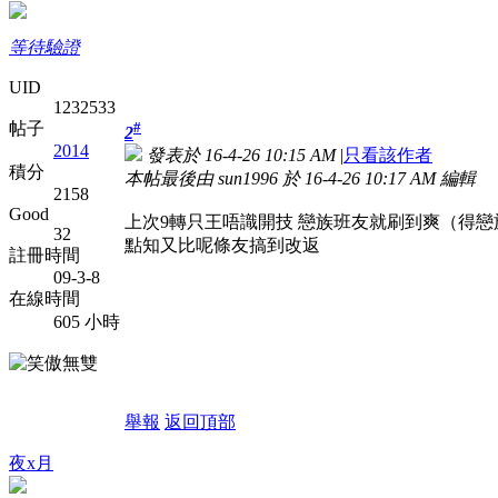
等待驗證
UID
1232533
#
帖子
2
2014
發表於 16-4-26 10:15 AM
|
只看該作者
積分
本帖最後由 sun1996 於 16-4-26 10:17 AM 編輯
2158
Good
上次9轉只王唔識開技 戀族班友就刷到爽（得戀
32
點知又比呢條友搞到改返
註冊時間
09-3-8
在線時間
605 小時
舉報
返回頂部
夜x月