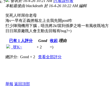
發表於 16-4-26 10:21 AM
|
只看該作者
本帖最後由 blackdeath 於 16-4-26 10:22 AM 編輯
笑死人咩屌你老母
海s一早有正義撚報左上去我先開post咋
打少陣飛機用下腦，唔洗將2kf當到係夢之唯一有風收既地方
日日屌原廠既人會主動去回報有bug?=)
已有
1
人評分
Good
收起
理由
_呀K~
+ 2
=)
總評分:
Good + 2
查看全部評分
舉報
返回頂部