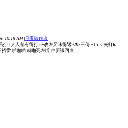
6 10:18 AM
|
只看該作者
打d 人人都有得打 e+改左又味得返9293三傳 +15卡 去打lo
王招雷 啪啪啪 就啪死左啦 仲要識回血