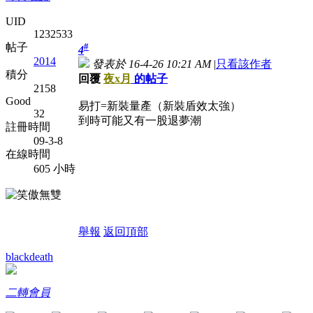
UID
1232533
#
帖子
4
2014
發表於 16-4-26 10:21 AM
|
只看該作者
積分
回覆
夜x月
的帖子
2158
Good
易打=新裝量產（新裝盾效太強）
32
到時可能又有一股退夢潮
註冊時間
09-3-8
在線時間
605 小時
舉報
返回頂部
blackdeath
二轉會員