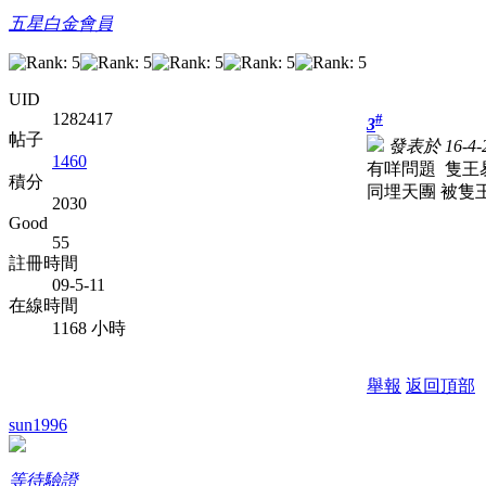
五星白金會員
UID
1282417
#
3
帖子
發表於 16-4-2
1460
有咩問題 隻王易
積分
同埋天團 被隻
2030
Good
55
註冊時間
09-5-11
在線時間
1168 小時
舉報
返回頂部
sun1996
等待驗證