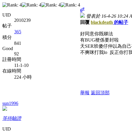
#
6
UID
發表於 16-4-26 10:24 
2010239
回覆
blackdeath
的帖子
帖子
365
好同意你既睇法
積分
有BUG梗係要封啦
841
天SER班傻仔仲以為自
Good
不爽咪打我lo 反正你打我唔
92
註冊時間
11-1-10
在線時間
224 小時
舉報
返回頂部
sun1996
等待驗證
UID