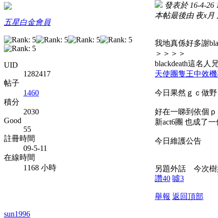
發表於 16-4-26 
本帖最後由 夜x月 於 1
五星白金會員
我地真係好多謝b
＞＞＞＞
blackdeath這名
UID
天使團隻王中效機
1282417
帖子
今日果然ｇｃ做
1460
積分
好在一睇到依個ｐｏ
2030
Good
新act6團 也成
55
註冊時間
今日維護公告
09-5-11
在線時間
1168 小時
另題外話 今次樹
讚
40
噓
3
舉報
返回頂部
sun1996