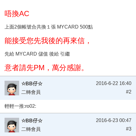
唔換AC
上面2個帳號合共換１張 MYCARD 500點
能接受您先我後的再來信，
先給 MYCARD 儲值 後給 引繼
意者請先PM，萬分感謝。
2016-6-22 16:40
☆BB仔☆
#2
二轉會員
輕輕一推:ro02:
2016-6-23 00:47
☆BB仔☆
#3
二轉會員