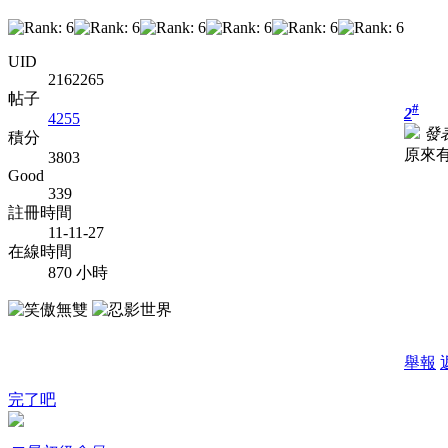
UID
2162265
帖子
#
2
4255
發表
積分
原來
3803
Good
339
註冊時間
11-11-27
在線時間
870 小時
舉報
完了吧