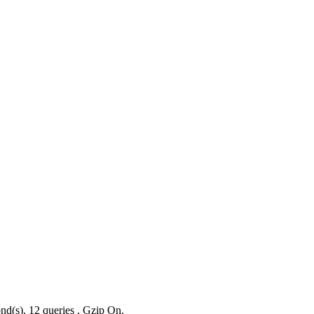
nd(s), 12 queries , Gzip On.