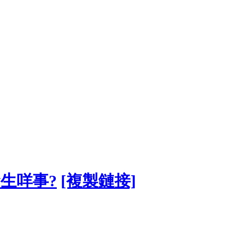
生咩事?
[複製鏈接]