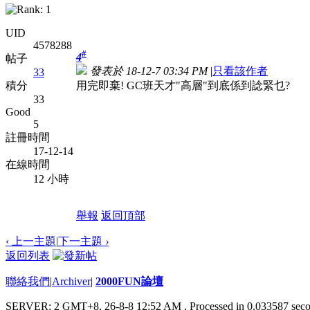
UID
4578288
#
4
帖子
發表於 18-12-7 03:34 PM
|
只看該作者
33
用完即棄! GC班天才"高層"到底係到諗緊乜?
積分
33
Good
5
註冊時間
17-12-14
在線時間
12 小時
舉報
返回頂部
‹ 上一主題
|
下一主題
›
返回列表
聯絡我們
|
Archiver
|
2000FUN論壇
SERVER: 2 GMT+8, 26-8-8 12:52 AM
, Processed in 0.033587 seco