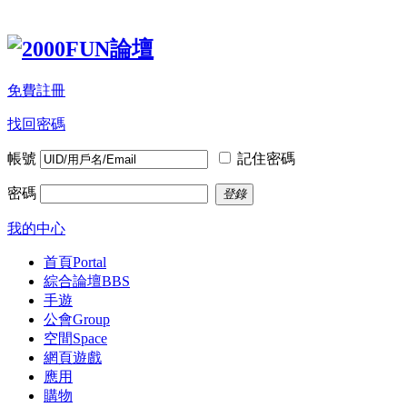
免費註冊
找回密碼
帳號
記住密碼
密碼
登錄
我的中心
首頁
Portal
綜合論壇
BBS
手遊
公會
Group
空間
Space
網頁遊戲
應用
購物