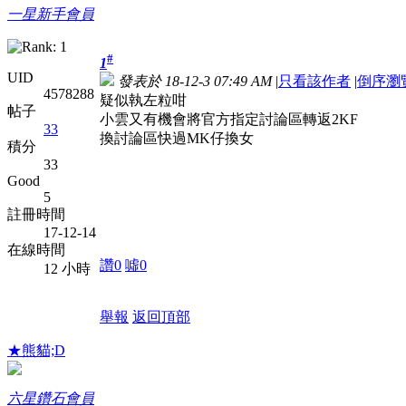
一星新手會員
#
1
UID
發表於 18-12-3 07:49 AM
|
只看該作者
|
倒序瀏
4578288
疑似執左粒咁
帖子
小雲又有機會將官方指定討論區轉返2KF
33
換討論區快過MK仔換女
積分
33
Good
5
註冊時間
17-12-14
在線時間
讚
0
噓
0
12 小時
舉報
返回頂部
★熊貓;D
六星鑽石會員