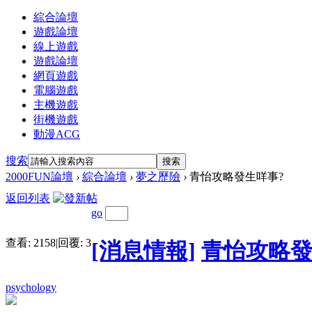
綜合論壇
遊戲論壇
線上遊戲
遊戲論壇
網頁遊戲
電腦遊戲
主機遊戲
街機遊戲
動漫ACG
搜索
搜索
2000FUN論壇
›
綜合論壇
›
夢之歷險
›
青怡攻略發生咩事?
返回列表
go
查看:
2158
|
回覆:
3
[消息情報]
青怡攻略發
psychology