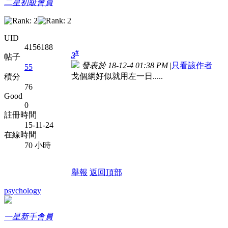
二星初級會員
UID
4156188
#
3
帖子
發表於 18-12-4 01:38 PM
|
只看該作者
55
戈個網好似就用左一日.....
積分
76
Good
0
註冊時間
15-11-24
在線時間
70 小時
舉報
返回頂部
psychology
一星新手會員