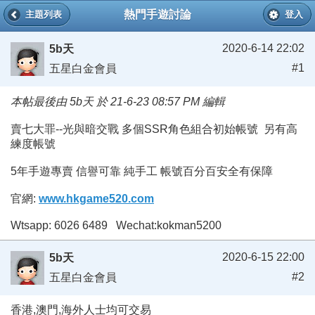
熱門手遊討論
主題列表
登入
2020-6-14 22:02
5b天
#1
五星白金會員
本帖最後由 5b天 於 21-6-23 08:57 PM 編輯
賣七大罪--光與暗交戰 多個SSR角色組合初始帳號 另有高
練度帳號
5年手遊專賣 信譽可靠 純手工 帳號百分百安全有保障
官網:
www.hkgame520.com
Wtsapp: 6026 6489 Wechat:kokman5200
2020-6-15 22:00
5b天
#2
五星白金會員
香港,澳門,海外人士均可交易