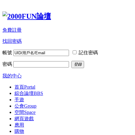
免費註冊
找回密碼
帳號
記住密碼
密碼
登錄
我的中心
首頁
Portal
綜合論壇
BBS
手遊
公會
Group
空間
Space
網頁遊戲
應用
購物