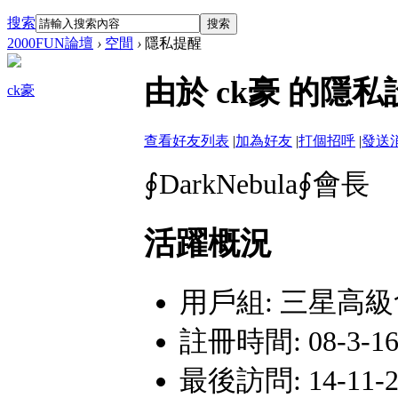
搜索
搜索
2000FUN論壇
›
空間
›
隱私提醒
由於 ck豪 的
ck豪
查看好友列表
|
加為好友
|
打個招呼
|
發送
∮DarkNebula∮會長
活躍概況
用戶組:
三星高級
註冊時間: 08-3-16
最後訪問: 14-11-29