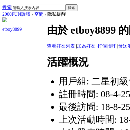
搜索
搜索
2000FUN論壇
›
空間
›
隱私提醒
由於 etboy88
etboy8899
查看好友列表
|
加為好友
|
打個招呼
|
發送
活躍概況
用戶組:
二星初級
註冊時間: 08-4-25 
最後訪問: 18-8-25
上次活動時間: 18-8-