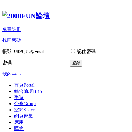
免費註冊
找回密碼
帳號
記住密碼
密碼
登錄
我的中心
首頁
Portal
綜合論壇
BBS
手遊
公會
Group
空間
Space
網頁遊戲
應用
購物