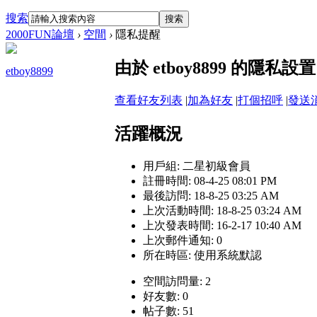
搜索
搜索
2000FUN論壇
›
空間
›
隱私提醒
由於 etboy8899 的隱
etboy8899
查看好友列表
|
加為好友
|
打個招呼
|
發送
活躍概況
用戶組:
二星初級會員
註冊時間: 08-4-25 08:01 PM
最後訪問: 18-8-25 03:25 AM
上次活動時間: 18-8-25 03:24 AM
上次發表時間: 16-2-17 10:40 AM
上次郵件通知: 0
所在時區: 使用系統默認
空間訪問量: 2
好友數: 0
帖子數: 51