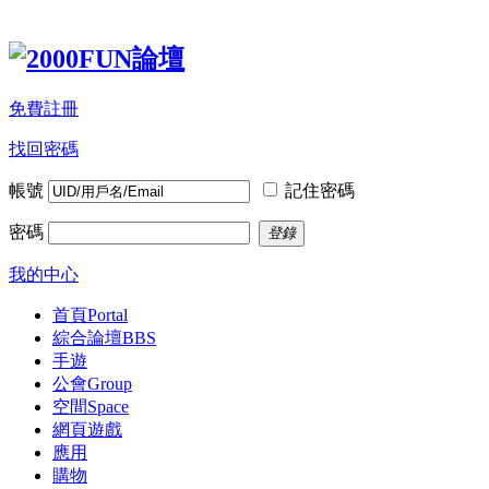
免費註冊
找回密碼
帳號
記住密碼
密碼
登錄
我的中心
首頁
Portal
綜合論壇
BBS
手遊
公會
Group
空間
Space
網頁遊戲
應用
購物