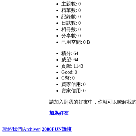
主題數: 0
精華數: 0
記錄數: 0
日誌數: 0
相冊數: 0
分享數: 0
已用空間: 0 B
積分: 64
威望: 64
貢獻: 1143
Good: 0
G幣: 0
買家信用: 0
賣家信用: 0
請加入到我的好友中，你就可以瞭解我
加為好友
聯絡我們
|
Archiver
|
2000FUN論壇